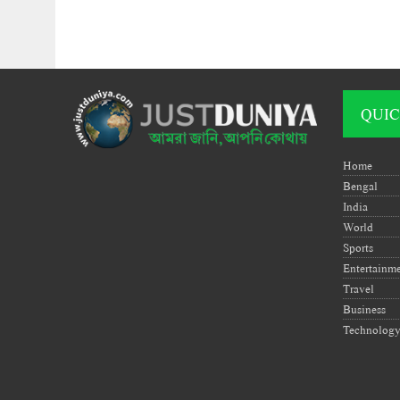
QUIC
Home
Bengal
India
World
Sports
Entertainm
Travel
Business
Technolog