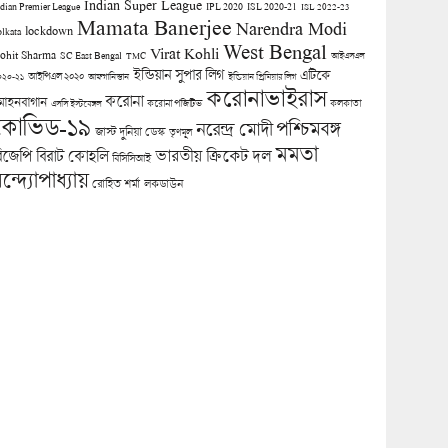
Indian Super League
ndian Premier League
IPL 2020
ISL 2020-21
ISL 2022-23
Mamata Banerjee
Narendra Modi
lockdown
olkata
West Bengal
Virat Kohli
ohit Sharma
SC East Bengal
TMC
আইএসএল
ইন্ডিয়ান সুপার লিগ
এটিকে
আইপিএল ২০২০
০২০-২১
আফগানিস্তান
ইন্ডিয়ান প্রিমিয়ার লিগ
করোনাভাইরাস
করোনা
োহনবাগান
কলকাতা
এসসি ইস্টবেঙ্গল
করোনা পজিটিভ
কোভিড-১৯
পশ্চিমবঙ্গ
নরেন্দ্র মোদী
জাস্ট দুনিয়া ডেস্ক
তৃণমূল
মমতা
িজেপি
ভারতীয় ক্রিকেট দল
বিরাট কোহলি
বিসিসিআই
ন্দ্যোপাধ্যায়
লকডাউন
রোহিত শর্মা