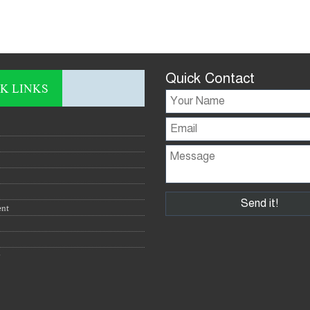
Quick Contact
K LINKS
ent
y