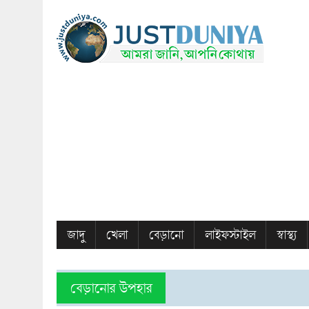
জাদু
খেলা
বেড়ানো
লাইফস্টাইল
স্বাস্থ্য
বেড়া‌নোর উপহার