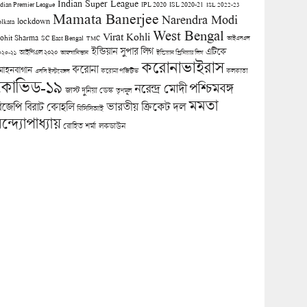
Indian Super League
ndian Premier League
IPL 2020
ISL 2020-21
ISL 2022-23
Mamata Banerjee
Narendra Modi
lockdown
olkata
West Bengal
Virat Kohli
ohit Sharma
SC East Bengal
TMC
আইএসএল
ইন্ডিয়ান সুপার লিগ
এটিকে
আইপিএল ২০২০
০২০-২১
আফগানিস্তান
ইন্ডিয়ান প্রিমিয়ার লিগ
করোনাভাইরাস
করোনা
োহনবাগান
কলকাতা
এসসি ইস্টবেঙ্গল
করোনা পজিটিভ
কোভিড-১৯
পশ্চিমবঙ্গ
নরেন্দ্র মোদী
জাস্ট দুনিয়া ডেস্ক
তৃণমূল
মমতা
িজেপি
ভারতীয় ক্রিকেট দল
বিরাট কোহলি
বিসিসিআই
ন্দ্যোপাধ্যায়
লকডাউন
রোহিত শর্মা