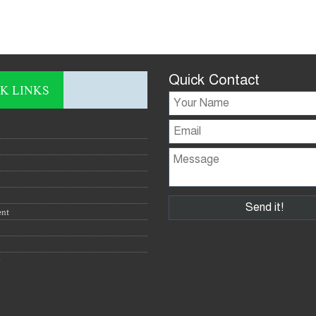
Quick Contact
K LINKS
ent
y