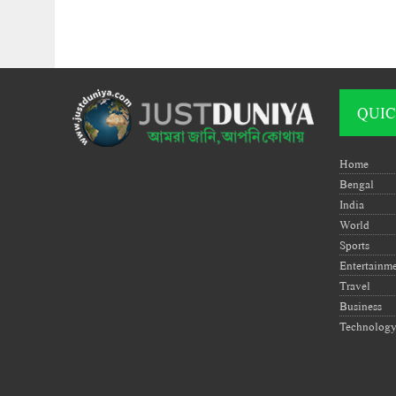
QUIC
Home
Bengal
India
World
Sports
Entertainm
Travel
Business
Technolog