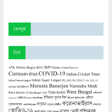
ফেসবুক
ট্যাগ
BJP
ATK Mohun Bagan
Corona
BCCI
Corona Positive
COVID-19
Coronavirus
Indian Cricket Team
Indian Super League
Indian Premier League
IPL 2020
ISL 2020-21
ISL 2022-23
Mamata Banerjee
Narendra Modi
lockdown
kolkata
West Bengal
Virat Kohli
Rohit Sharma
SC East Bengal
TMC
আইএসএল
ইন্ডিয়ান সুপার লিগ
এটিকে
আইপিএল ২০২০
২০২০-২১
আফগানিস্তান
ইন্ডিয়ান প্রিমিয়ার লিগ
করোনাভাইরাস
করোনা
মোহনবাগান
কলকাতা
এসসি ইস্টবেঙ্গল
করোনা পজিটিভ
কোভিড-১৯
পশ্চিমবঙ্গ
নরেন্দ্র মোদী
জাস্ট দুনিয়া ডেস্ক
তৃণমূল