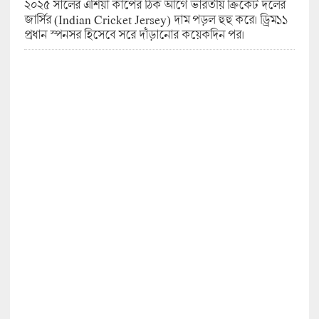
২০২৫ সালের এশিয়া কাপের ঠিক আগে ভারতীয় ক্রিকেট দলের
জার্সির (Indian Cricket Jersey) দাম পড়ল হুহু করে। ড্রিম১১
প্রধান স্পনসর হিসেবে সরে দাঁড়ানোর কয়েকদিন পর।