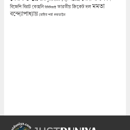
মমতা
বিজেপি
ভারতীয় ক্রিকেট দল
বিরাট কোহলি
বিসিসিআই
বন্দ্যোপাধ্যায়
লকডাউন
রোহিত শর্মা