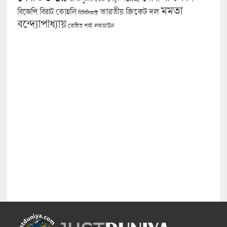
মমতা
বিজেপি
ভারতীয় ক্রিকেট দল
বিরাট কোহলি
বিসিসিআই
বন্দ্যোপাধ্যায়
লকডাউন
রোহিত শর্মা