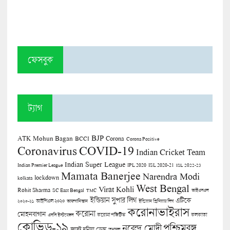
ফেসবুক
ট্যাগ
BJP
ATK Mohun Bagan
Corona
BCCI
Corona Positive
COVID-19
Coronavirus
Indian Cricket Team
Indian Super League
Indian Premier League
IPL 2020
ISL 2020-21
ISL 2022-23
Mamata Banerjee
Narendra Modi
lockdown
kolkata
West Bengal
Virat Kohli
Rohit Sharma
SC East Bengal
TMC
আইএসএল
ইন্ডিয়ান সুপার লিগ
এটিকে
আইপিএল ২০২০
২০২০-২১
আফগানিস্তান
ইন্ডিয়ান প্রিমিয়ার লিগ
করোনাভাইরাস
করোনা
মোহনবাগান
কলকাতা
এসসি ইস্টবেঙ্গল
করোনা পজিটিভ
কোভিড-১৯
পশ্চিমবঙ্গ
নরেন্দ্র মোদী
জাস্ট দুনিয়া ডেস্ক
তৃণমূল