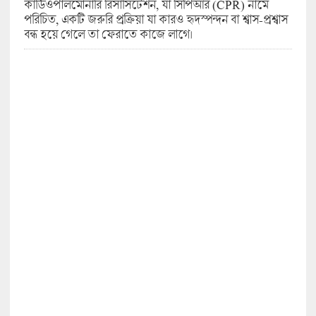
কার্ডিওপালমোনারি রিসাসিটেশন, যা সিপিআর (CPR) নামে
পরিচিত, একটি জরুরি প্রক্রিয়া যা কারও হৃদস্পন্দন বা শ্বাস-প্রশ্বাস
বন্ধ হয়ে গেলে তা ফেরাতে কাজে লাগে।