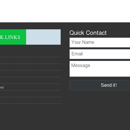
Quick Contact
K LINKS
ent
y