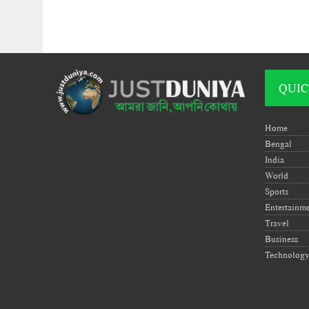
QUIC
Home
Bengal
India
World
Sports
Entertainm
Travel
Business
Technolog