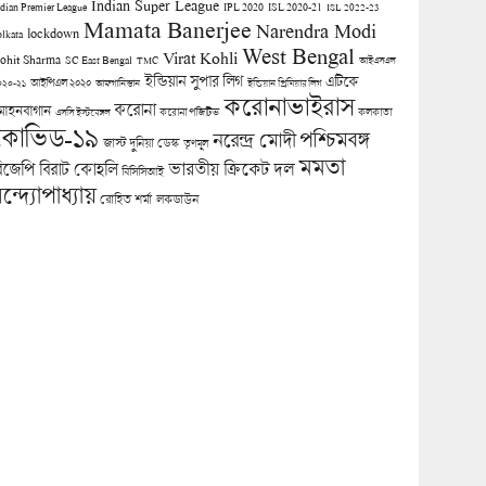
Indian Super League
ndian Premier League
IPL 2020
ISL 2020-21
ISL 2022-23
Mamata Banerjee
Narendra Modi
lockdown
olkata
West Bengal
Virat Kohli
ohit Sharma
SC East Bengal
TMC
আইএসএল
ইন্ডিয়ান সুপার লিগ
এটিকে
আইপিএল ২০২০
০২০-২১
আফগানিস্তান
ইন্ডিয়ান প্রিমিয়ার লিগ
করোনাভাইরাস
করোনা
োহনবাগান
কলকাতা
এসসি ইস্টবেঙ্গল
করোনা পজিটিভ
কোভিড-১৯
পশ্চিমবঙ্গ
নরেন্দ্র মোদী
জাস্ট দুনিয়া ডেস্ক
তৃণমূল
মমতা
িজেপি
ভারতীয় ক্রিকেট দল
বিরাট কোহলি
বিসিসিআই
ন্দ্যোপাধ্যায়
লকডাউন
রোহিত শর্মা