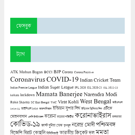
ফেসবুক
ট্যাগ
BJP
ATK Mohun Bagan
Corona
BCCI
Corona Positive
COVID-19
Coronavirus
Indian Cricket Team
Indian Super League
Indian Premier League
IPL 2020
ISL 2020-21
ISL 2022-23
Mamata Banerjee
Narendra Modi
lockdown
kolkata
West Bengal
Virat Kohli
Rohit Sharma
SC East Bengal
TMC
আইএসএল
ইন্ডিয়ান সুপার লিগ
এটিকে
আইপিএল ২০২০
২০২০-২১
আফগানিস্তান
ইন্ডিয়ান প্রিমিয়ার লিগ
করোনাভাইরাস
করোনা
মোহনবাগান
কলকাতা
এসসি ইস্টবেঙ্গল
করোনা পজিটিভ
কোভিড-১৯
পশ্চিমবঙ্গ
নরেন্দ্র মোদী
জাস্ট দুনিয়া ডেস্ক
তৃণমূল
মমতা
বিজেপি
ভারতীয় ক্রিকেট দল
বিরাট কোহলি
বিসিসিআই