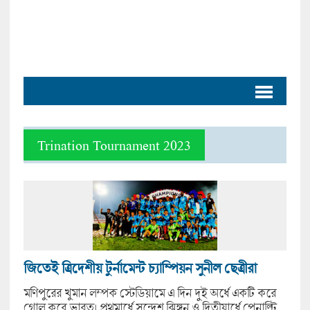
Trination Tournament 2023
জিতেই ত্রিদেশীয় টুর্নামেন্ট চ্যাম্পিয়ন সুনীল ছেত্রীরা
মণিপুরের খুমান লম্পক স্টেডিয়ামে এ দিন দুই অর্ধে একটি করে
গোল করে ভারত। প্রথমার্ধে সন্দেশ ঝিঙ্গন ও দ্বিতীয়ার্ধে পেনাল্টি