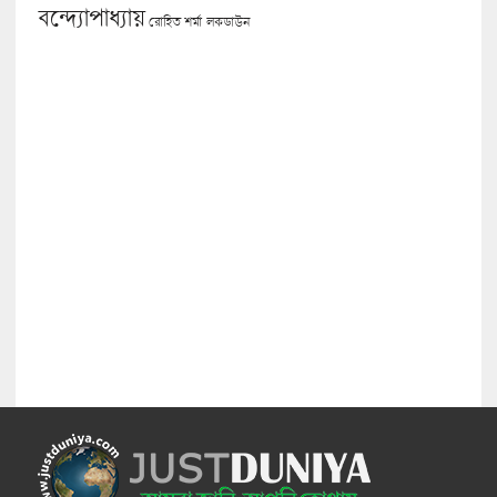
বন্দ্যোপাধ্যায়
লকডাউন
রোহিত শর্মা