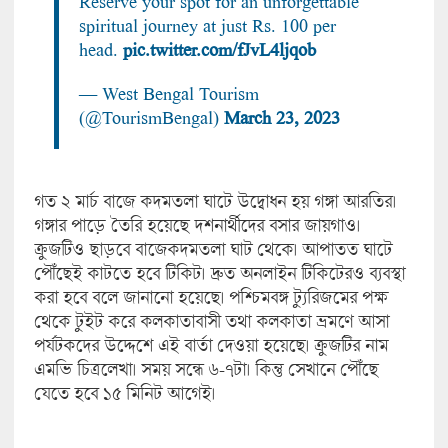
Reserve your spot for an unforgettable
spiritual journey at just Rs. 100 per
head.
pic.twitter.com/fJvL4ljqob
— West Bengal Tourism
(@TourismBengal)
March 23, 2023
গত ২ মার্চ বাজে কদমতলা ঘাটে উদ্বোধন হয় গঙ্গা আরতির।
গঙ্গার পাড়ে তৈরি হয়েছে দশনার্থীদের বসার জায়গাও।
ক্রুজটিও ছাড়বে বাজেকদমতলা ঘাট থেকে। আপাতত ঘাটে
পৌঁছেই কাটতে হবে টিকিট। দ্রুত অনলাইন টিকিটেরও ব্যবস্থা
করা হবে বলে জানানো হয়েছে। পশ্চিমবঙ্গ ট্যুরিজমের পক্ষ
থেকে টুইট করে কলকাতাবাসী তথা কলকাতা ভ্রমণে আসা
পর্যটকদের উদ্দেশে এই বার্তা দেওয়া হয়েছে। ক্রুজটির নাম
এমভি চিত্রলেখা। সময় সন্ধে ৬-৭টা। কিন্তু সেখানে পৌঁছে
যেতে হবে ১৫ মিনিট আগেই।