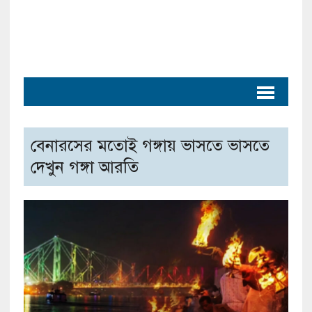
বেনারসের মতোই গঙ্গায় ভাসতে ভাসতে
দেখুন গঙ্গা আরতি