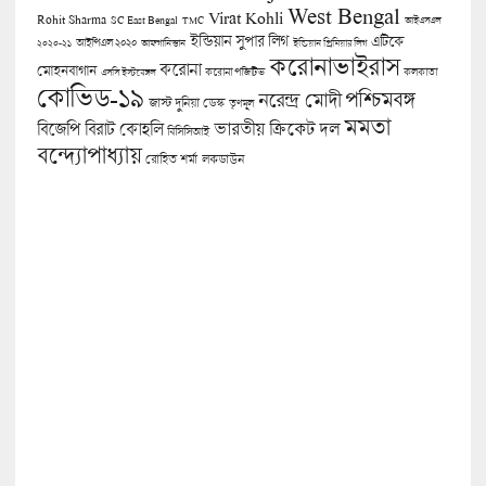
West Bengal
Virat Kohli
Rohit Sharma
SC East Bengal
TMC
আইএসএল
ইন্ডিয়ান সুপার লিগ
এটিকে
আইপিএল ২০২০
২০২০-২১
আফগানিস্তান
ইন্ডিয়ান প্রিমিয়ার লিগ
করোনাভাইরাস
করোনা
মোহনবাগান
কলকাতা
এসসি ইস্টবেঙ্গল
করোনা পজিটিভ
কোভিড-১৯
পশ্চিমবঙ্গ
নরেন্দ্র মোদী
জাস্ট দুনিয়া ডেস্ক
তৃণমূল
মমতা
বিজেপি
ভারতীয় ক্রিকেট দল
বিরাট কোহলি
বিসিসিআই
বন্দ্যোপাধ্যায়
লকডাউন
রোহিত শর্মা