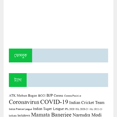
ফেসবুক
ট্যাগ
BJP
ATK Mohun Bagan
Corona
BCCI
Corona Positive
COVID-19
Coronavirus
Indian Cricket Team
Indian Super League
Indian Premier League
IPL 2020
ISL 2020-21
ISL 2022-23
Mamata Banerjee
Narendra Modi
lockdown
kolkata