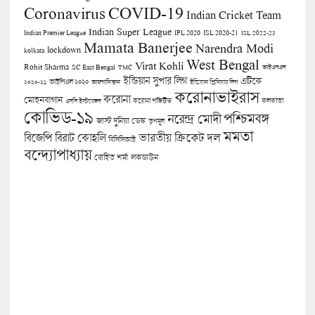
COVID-19
Coronavirus
Indian Cricket Team
Indian Super League
Indian Premier League
IPL 2020
ISL 2020-21
ISL 2022-23
Mamata Banerjee
Narendra Modi
lockdown
kolkata
West Bengal
Virat Kohli
Rohit Sharma
SC East Bengal
TMC
আইএসএল
ইন্ডিয়ান সুপার লিগ
এটিকে
আইপিএল ২০২০
২০২০-২১
আফগানিস্তান
ইন্ডিয়ান প্রিমিয়ার লিগ
করোনাভাইরাস
করোনা
মোহনবাগান
কলকাতা
এসসি ইস্টবেঙ্গল
করোনা পজিটিভ
কোভিড-১৯
পশ্চিমবঙ্গ
নরেন্দ্র মোদী
জাস্ট দুনিয়া ডেস্ক
তৃণমূল
মমতা
বিজেপি
ভারতীয় ক্রিকেট দল
বিরাট কোহলি
বিসিসিআই
বন্দ্যোপাধ্যায়
লকডাউন
রোহিত শর্মা