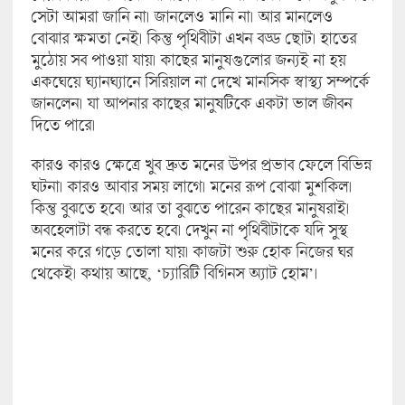
সেটা আমরা জানি না। জানলেও মানি না। আর মানলেও
বোঝার ক্ষমতা নেই। কিন্তু পৃথিবীটা এখন বড্ড ছোট। হাতের
মুঠোয় সব পাওয়া যায়। কাছের মানুষগুলোর জন্যই না হয়
একঘেয়ে ঘ্যানঘ্যানে সিরিয়াল না দেখে মানসিক স্বাস্থ্য সম্পর্কে
জানলেন। যা আপনার কাছের মানুষটিকে একটা ভাল জীবন
দিতে পারে।
কারও কারও ক্ষেত্রে খুব দ্রুত মনের উপর প্রভাব ফেলে বিভিন্ন
ঘটনা। কারও আবার সময় লাগে। মনের রূপ বোঝা মুশকিল।
কিন্তু বুঝতে হবে। আর তা বুঝতে পারেন কাছের মানুষরাই।
অবহেলাটা বন্ধ করতে হবে। দেখুন না পৃথিবীটাকে যদি সুস্থ
মনের করে গড়ে তোলা যায়। কাজটা শুরু হোক নিজের ঘর
থেকেই। কথায় আছে, ‘চ্যারিটি বিগিনস অ্যাট হোম’।