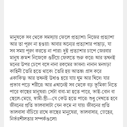
মানুষকে সব থেকে সমস্যায় ফেলে প্রত্যাশা। নিজের প্রত্যাশা
আর তা পূরণ না হওয়া। আবার অন্যের প্রত্যাশার পাহাড়, যা
সব সময় পূরণ করতে না পারা। দুই প্রত্যাশার চাপে জেরবার
মানুষ ক্রমশ নিজেকে গুটিয়ে ফেলতে শুরু করে। আর তখনই
মনের উপর চেপে বসে নানা রকমের ভাবনা। নানান মনগড়া
কাহিনী তৈরি হতে থাকে। তৈরি হয় আতঙ্ক। গ্রাস করে
একাকিত্ব। আর তখনই উধাও হয়ে যায় ঘুম আর খিদে। যার
প্রভাব পড়ে শরীরে। আর এখানেই সব থেকে বড় ভূমিকা নিতে
পারে কাছের মানুষরা। সেটা বাবা-মা হতে পারে, ভাই-বোন বা
ছেলে-মেয়ে, স্বামী-স্ত্রী—যে কেউ হতে পারে। শুধু দেখতে হবে
জীবনের প্রতি ভালবাসাটা যেন কমে না যায়। জীবনের প্রতি
ভালবাসা বাঁচিয়ে রাখে কাছের মানুষেরা, ভালবাসার, স্নেহের,
নির্ভরশীলতার সম্পর্কগুলো।