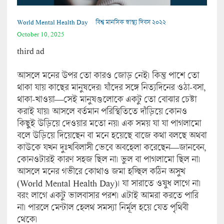
World Mental Health Day
বিশ্ব মানসিক স্বাস্থ্য দিবস ২০২২
October 10, 2025
third ad
আসলে মনের উপর তো কারও জোড় নেই। কিন্তু পাশে তো
থাকা যায় কাছের মানুষদের। যাঁদের সঙ্গে নিত্যদিনের ওঠা-বসা,
থাকা-খাওয়া—সেই মানুষগুলোকে একটু তো বোঝার চেষ্টা
করাই যায়। আসলে বর্তমান পরিস্থিতিতে দাঁড়িয়ে কোনও
কিছুই উড়িয়ে দেওয়ার মতো নয়। এক সময় যা যা পাগলামো
বলে উড়িয়ে দিয়েছেন বা মনে হয়েছে বাজে কথা বলছে অথবা
কাউকে যখন দুঃখবিলাসী ভেবে অবহেলা করেছেন—জানবেন,
কোনওটারই কারণ সহজ ছিল না। ভুল বা পাগলামো ছিল না।
আসলে মনের গভীরে কোথাও জমা হচ্ছিল কঠিন অসুখ
(World Mental Health Day)। যা সারাতে ওষুধ লাগে না।
বরং লাগে একটু ভালবাসার পরশ। এটাই আমরা করতে পারি
না। পারলে মেন্টাল হেলথ সমস্যা নির্মূল হয়ে যেত পৃথিবী
থেকে।