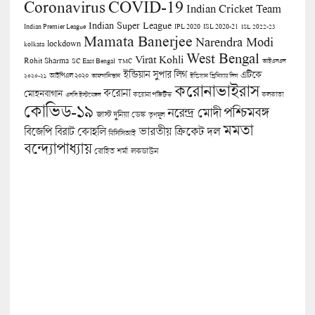
COVID-19
Coronavirus
Indian Cricket Team
Indian Super League
Indian Premier League
IPL 2020
ISL 2020-21
ISL 2022-23
Mamata Banerjee
Narendra Modi
lockdown
kolkata
West Bengal
Virat Kohli
Rohit Sharma
SC East Bengal
TMC
আইএসএল
ইন্ডিয়ান সুপার লিগ
এটিকে
আইপিএল ২০২০
২০২০-২১
আফগানিস্তান
ইন্ডিয়ান প্রিমিয়ার লিগ
করোনাভাইরাস
করোনা
মোহনবাগান
কলকাতা
এসসি ইস্টবেঙ্গল
করোনা পজিটিভ
কোভিড-১৯
পশ্চিমবঙ্গ
নরেন্দ্র মোদী
জাস্ট দুনিয়া ডেস্ক
তৃণমূল
মমতা
বিজেপি
ভারতীয় ক্রিকেট দল
বিরাট কোহলি
বিসিসিআই
বন্দ্যোপাধ্যায়
লকডাউন
রোহিত শর্মা