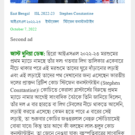
East Bengal
ISL 2022-23
Stephen Constantine
আইএসএল ২০২২-২৩
ইস্টবেঙ্গল
স্টিফেন কনস্টানটাইন
October 7, 2022
Second ad
জাস্ট দুনিয়া ডেস্ক:
হিরো আইএসএল ২০২২-২৩ মরশুমের
প্রথম ম্যাচে নামছে তাঁর দল। গতবার লিগ তালিকার একেবারে
নীচে থাকার পরে এই মরশুমে তাদের ঘুরে দাঁড়ানোর লড়াই
এবং এই লড়াইে তাদের পথ দেখানোর জন্য এসেছেন ভারতীয়
দলের প্রাক্তন ব্রিটিশ কোচ স্টিফেন কনস্টান্টাইন (Stephen
Constantine)। কোচিতে কেরালা ব্লাস্টার্সের বিরুদ্ধে প্রথম
ম্যাচে নামার আগেই সাংবাদিক বৈঠকে তিনি জানিয়ে দিলেন,
তাঁর দল এ বার হারতে বা লিগ টেবলের নীচে থাকতে আসেনি,
লড়াই করতে এসেছে। কেমন হতে পারে এ বারের সেই
লড়াই, তা শুক্রবার কোচির জওহরলাল নেহরু স্টেডিয়ামেই
বোঝা যাবে। কিন্তু তার আগে কী বলছেন লাল-হলুদ কোচ
কনস্টান্টাইন, তা জেনে নেওয়া যাক। বৃহস্পতিবারের সাংবাদিক