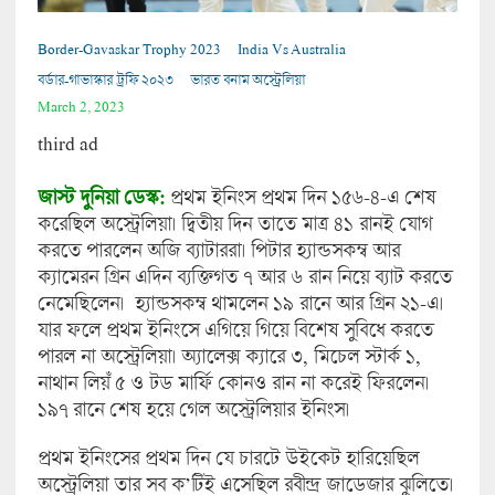
Border-Gavaskar Trophy 2023
India Vs Australia
বর্ডার-গাভাস্কার ট্রফি ২০২৩
ভারত বনাম অস্ট্রেলিয়া
March 2, 2023
third ad
জাস্ট দুনিয়া ডেস্ক:
প্রথম ইনিংস প্রথম দিন ১৫৬-৪-এ শেষ
করেছিল অস্ট্রেলিয়া। দ্বিতীয় দিন তাতে মাত্র ৪১ রানই যোগ
করতে পারলেন অজি ব্যাটাররা। পিটার হ্যান্ডসকম্ব আর
ক্যামেরন গ্রিন এদিন ব্যক্তিগত ৭ আর ৬ রান নিয়ে ব্যাট করতে
নেমেছিলেন। হ্যান্ডসকম্ব থামলেন ১৯ রানে আর গ্রিন ২১-এ।
যার ফলে প্রথম ইনিংসে এগিয়ে গিয়ে বিশেষ সুবিধে করতে
পারল না অস্ট্রেলিয়া। অ্যালেক্স ক্যারে ৩, মিচেল স্টার্ক ১,
নাথান লিয়ঁ ৫ ও টড মার্ফি কোনও রান না করেই ফিরলেন।
১৯৭ রানে শেষ হয়ে গেল অস্ট্রেলিয়ার ইনিংস।
প্রথম ইনিংসের প্রথম দিন যে চারটে উইকেট হারিয়েছিল
অস্ট্রেলিয়া তার সব ক’টিই এসেছিল রবীন্দ্র জাডেজার ঝুলিতে।