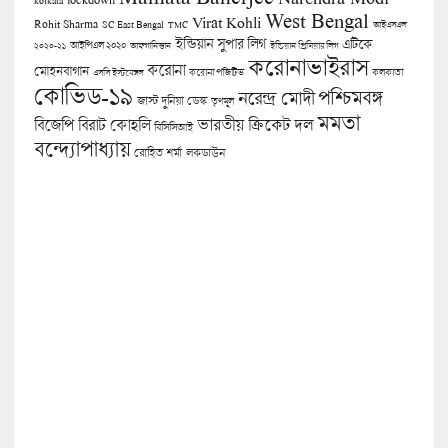
West Bengal
Virat Kohli
Rohit Sharma
SC East Bengal
TMC
আইএসএল
ইন্ডিয়ান সুপার লিগ
এটিকে
আইপিএল ২০২০
২০২০-২১
আফগানিস্তান
ইন্ডিয়ান প্রিমিয়ার লিগ
করোনাভাইরাস
করোনা
মোহনবাগান
কলকাতা
এসসি ইস্টবেঙ্গল
করোনা পজিটিভ
কোভিড-১৯
পশ্চিমবঙ্গ
নরেন্দ্র মোদী
জাস্ট দুনিয়া ডেস্ক
তৃণমূল
মমতা
বিজেপি
ভারতীয় ক্রিকেট দল
বিরাট কোহলি
বিসিসিআই
বন্দ্যোপাধ্যায়
লকডাউন
রোহিত শর্মা