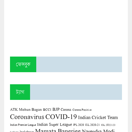
ফেসবুক
ট্যাগ
BJP
ATK Mohun Bagan
Corona
BCCI
Corona Positive
COVID-19
Coronavirus
Indian Cricket Team
Indian Super League
Indian Premier League
IPL 2020
ISL 2020-21
ISL 2022-23
Mamata Banerjee
Narendra Modi
lockdown
kolkata