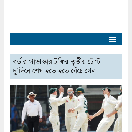
বর্ডার-গাভাস্কার ট্রফির তৃতীয় টেস্ট
দু’দিনে শেষ হতে হতে বেঁচে গেল