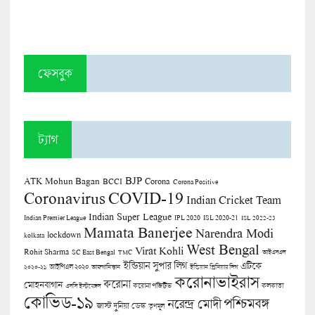
ফেসবুক
ট্যাগ
BJP
ATK Mohun Bagan
Corona
BCCI
Corona Positive
COVID-19
Coronavirus
Indian Cricket Team
Indian Super League
Indian Premier League
IPL 2020
ISL 2020-21
ISL 2022-23
Mamata Banerjee
Narendra Modi
lockdown
kolkata
West Bengal
Virat Kohli
Rohit Sharma
SC East Bengal
TMC
আইএসএল
ইন্ডিয়ান সুপার লিগ
এটিকে
আইপিএল ২০২০
২০২০-২১
আফগানিস্তান
ইন্ডিয়ান প্রিমিয়ার লিগ
করোনাভাইরাস
করোনা
মোহনবাগান
কলকাতা
এসসি ইস্টবেঙ্গল
করোনা পজিটিভ
কোভিড-১৯
পশ্চিমবঙ্গ
নরেন্দ্র মোদী
জাস্ট দুনিয়া ডেস্ক
তৃণমূল