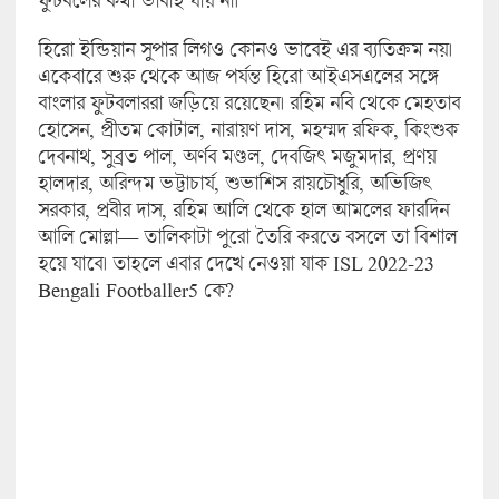
হিরো ইন্ডিয়ান সুপার লিগও কোনও ভাবেই এর ব্যতিক্রম নয়।
একেবারে শুরু থেকে আজ পর্যন্ত হিরো আইএসএলের সঙ্গে
বাংলার ফুটবলাররা জড়িয়ে রয়েছেন। রহিম নবি থেকে মেহতাব
হোসেন, প্রীতম কোটাল, নারায়ণ দাস, মহম্মদ রফিক, কিংশুক
দেবনাথ, সুব্রত পাল, অর্ণব মণ্ডল, দেবজিৎ মজুমদার, প্রণয়
হালদার, অরিন্দম ভট্টাচার্য, শুভাশিস রায়চৌধুরি, অভিজিৎ
সরকার, প্রবীর দাস, রহিম আলি থেকে হাল আমলের ফারদিন
আলি মোল্লা— তালিকাটা পুরো তৈরি করতে বসলে তা বিশাল
হয়ে যাবে। তাহলে এবার দেখে নেওয়া যাক ISL 2022-23
Bengali Footballer5 কে?