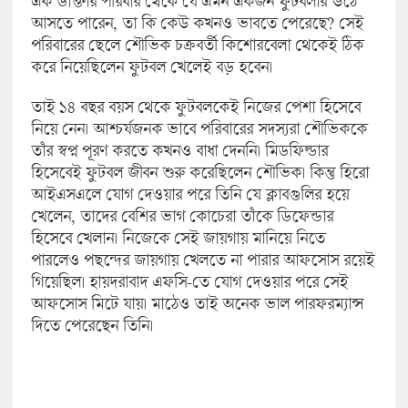
এক ডাক্তার পরিবার থেকে যে এমন একজন ফুটবলার উঠে
আসতে পারেন, তা কি কেউ কখনও ভাবতে পেরেছে? সেই
পরিবারের ছেলে শৌভিক চক্রবর্তী কিশোরবেলা থেকেই ঠিক
করে নিয়েছিলেন ফুটবল খেলেই বড় হবেন।
তাই ১৪ বছর বয়স থেকে ফুটবলকেই নিজের পেশা হিসেবে
নিয়ে নেন। আশ্চর্যজনক ভাবে পরিবারের সদস্যরা শৌভিককে
তাঁর স্বপ্ন পূরণ করতে কখনও বাধা দেননি। মিডফিল্ডার
হিসেবেই ফুটবল জীবন শুরু করেছিলেন শৌভিক। কিন্তু হিরো
আইএসএলে যোগ দেওয়ার পরে তিনি যে ক্লাবগুলির হয়ে
খেলেন, তাদের বেশির ভাগ কোচেরা তাঁকে ডিফেন্ডার
হিসেবে খেলান। নিজেকে সেই জায়গায় মানিয়ে নিতে
পারলেও পছন্দের জায়গায় খেলতে না পারার আফসোস রয়েই
গিয়েছিল। হায়দরাবাদ এফসি-তে যোগ দেওয়ার পরে সেই
আফসোস মিটে যায়। মাঠেও তাই অনেক ভাল পারফরম্যান্স
দিতে পেরেছেন তিনি।