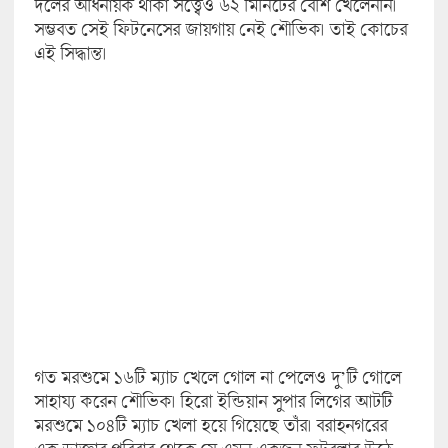
দলের অধিনায়ক থাকা সত্ত্বেও ৬২ মিনিটের বেশি খেলেননি।
সম্ভবত সেই ফিটনেসের জায়গায় নেই শৌভিক। তাই কোচের
এই সিদ্ধান্ত।
গত মরশুমে ১৬টি ম্যাচ খেলে গোল না পেলেও দু’টি গোলে
সাহায্য করেন শৌভিক। হিরো ইন্ডিয়ান সুপার লিগের আটটি
মরশুমে ১০৪টি ম্যাচ খেলা হয়ে গিয়েছে তাঁর। বরাহনগরের