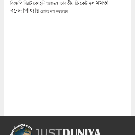
মমতা
বিজেপি
ভারতীয় ক্রিকেট দল
বিরাট কোহলি
বিসিসিআই
বন্দ্যোপাধ্যায়
লকডাউন
রোহিত শর্মা