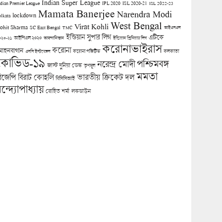
Indian Super League
ndian Premier League
IPL 2020
ISL 2020-21
ISL 2022-23
Mamata Banerjee
Narendra Modi
lockdown
olkata
West Bengal
Virat Kohli
ohit Sharma
SC East Bengal
TMC
আইএসএল
ইন্ডিয়ান সুপার লিগ
এটিকে
আইপিএল ২০২০
০২০-২১
আফগানিস্তান
ইন্ডিয়ান প্রিমিয়ার লিগ
করোনাভাইরাস
করোনা
োহনবাগান
কলকাতা
এসসি ইস্টবেঙ্গল
করোনা পজিটিভ
কোভিড-১৯
পশ্চিমবঙ্গ
নরেন্দ্র মোদী
জাস্ট দুনিয়া ডেস্ক
তৃণমূল
মমতা
িজেপি
ভারতীয় ক্রিকেট দল
বিরাট কোহলি
বিসিসিআই
ন্দ্যোপাধ্যায়
লকডাউন
রোহিত শর্মা