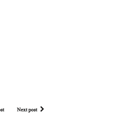
st
Next post