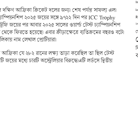
I
ল দক্ষিণ আফ্রিকা ক্রিকেট দলের জন্য। শেষ পর্যন্ত সাফল্য এল।
k
্ট চ্যাম্পিয়নশিপ ২০২৫ জয়ের সঙ্গে ৯৭২২ দিন পর ICC Trophy
R
ট্রফি জয়ের পর আবার ২০২৫ সালের ওয়ার্ল্ড টেস্ট চ্যাম্পিয়নশিপ
২
 থেকে ফিরতে হয়েছে। এবার ক্রীড়াক্ষেত্রে ব্যতিক্রমের বছরও বটে।
ম
িকায় নাম লেখাল প্রোটিয়ারা।
ব
ষিণ আফ্রিকা যে ২৮২ রানের লক্ষ্য তাড়া করেছিল তা ছিল টেস্ট
ব
জয়ের মধ্যে চারটি অস্ট্রেলিয়ার বিরুদ্ধে।এটি লর্ডসে দ্বিতীয়