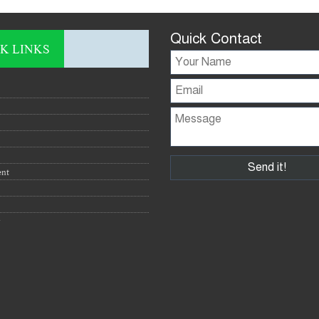
Quick Contact
K LINKS
ent
y