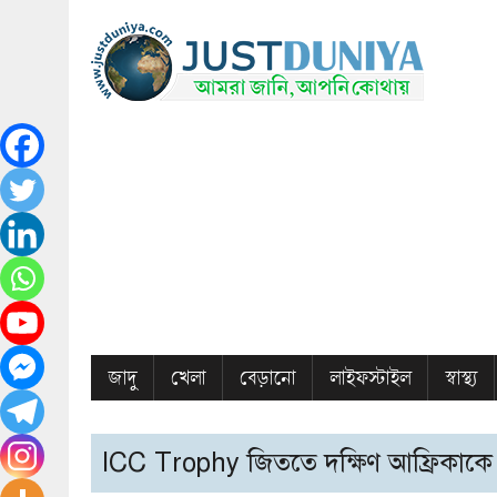
জাদু
খেলা
বেড়ানো
লাইফস্টাইল
স্বাস্থ্য
ICC Trophy জিততে দক্ষিণ আফ্রিকাকে