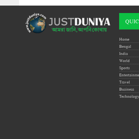
QUIC
Home
Bengal
India
World
Sports
Entertainm
Travel
Business
Technolog