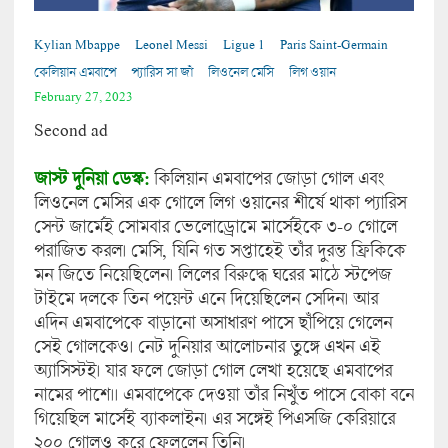
Kylian Mbappe
Leonel Messi
Ligue 1
Paris Saint-Germain
কেলিয়ান এমবাপে
প্যারিস সা জাঁ
লিওনেল মেসি
লিগ ওয়ান
February 27, 2023
Second ad
জাস্ট দুনিয়া ডেস্ক:
কিলিয়ান এমবাপের জোড়া গোল এবং
লিওনেল মেসির এক গোলে লিগ ওয়ানের শীর্ষে থাকা প্যারিস
সেন্ট জার্মেই সোমবার ভেলোড্রোমে মার্সেইকে ৩-০ গোলে
পরাজিত করল। মেসি, যিনি গত সপ্তাহেই তাঁর দুরন্ত ফ্রিকিকে
মন জিতে নিয়েছিলেন। লিলের বিরুদ্ধে ঘরের মাঠে স্টপেজ
টাইমে দলকে তিন পয়েন্ট এনে দিয়েছিলেন সেদিন। আর
এদিন এমবাপেকে বাড়ানো অসাধারণ পাসে ছাঁপিয়ে গেলেন
সেই গোলকেও। নেট দুনিয়ার আলোচনার তুঙ্গে এখন এই
অ্যাসিস্টই। যার ফলে জোড়া গোল লেখা হয়েছে এমবাপের
নামের পাশে।। এমবাপেকে দেওয়া তাঁর নিখুঁত পাসে বোকা বনে
গিয়েছিল মার্সেই ব্যাকলাইন। এর সঙ্গেই পিএসজি কেরিয়ারে
২০০ গোলও করে ফেললেন তিনি।