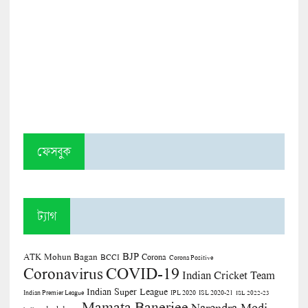
ফেসবুক
ট্যাগ
BJP
ATK Mohun Bagan
Corona
BCCI
Corona Positive
COVID-19
Coronavirus
Indian Cricket Team
Indian Super League
Indian Premier League
IPL 2020
ISL 2020-21
ISL 2022-23
Mamata Banerjee
Narendra Modi