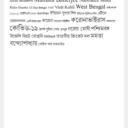
lockdown
kolkata
West Bengal
Virat Kohli
Rohit Sharma
SC East Bengal
TMC
আইএসএল
ইন্ডিয়ান সুপার লিগ
এটিকে
আইপিএল ২০২০
২০২০-২১
আফগানিস্তান
ইন্ডিয়ান প্রিমিয়ার লিগ
করোনাভাইরাস
করোনা
মোহনবাগান
কলকাতা
এসসি ইস্টবেঙ্গল
করোনা পজিটিভ
কোভিড-১৯
পশ্চিমবঙ্গ
নরেন্দ্র মোদী
জাস্ট দুনিয়া ডেস্ক
তৃণমূল
মমতা
বিজেপি
ভারতীয় ক্রিকেট দল
বিরাট কোহলি
বিসিসিআই
বন্দ্যোপাধ্যায়
লকডাউন
রোহিত শর্মা