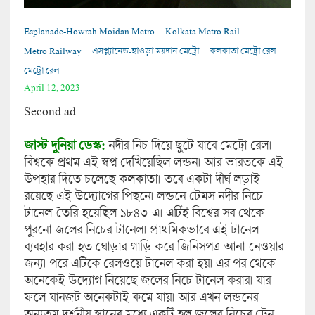
Esplanade-Howrah Moidan Metro
Kolkata Metro Rail
Metro Railway
এসপ্ল্যানেড-হাওড়া ময়দান মেট্রো
কলকাতা মেট্রো রেল
মেট্রো রেল
April 12, 2023
Second ad
জাস্ট দুনিয়া ডেস্ক:
নদীর নিচ দিয়ে ছুটে যাবে মেট্রো রেল।
বিশ্বকে প্রথম এই স্বপ্ন দেখিয়েছিল লন্ডন। আর ভারতকে এই
উপহার দিতে চলেছে কলকাতা। তবে একটা দীর্ঘ লড়াই
রয়েছে এই উদ্যোগের পিছনে। লন্ডনে টেমস নদীর নিচে
টানেল তৈরি হয়েছিল ১৮৪৩-এ। এটিই বিশ্বের সব থেকে
পুরনো জলের নিচের টানেল। প্রাথমিকভাবে এই টানেল
ব্যবহার করা হত ঘোড়ার গাড়ি করে জিনিসপত্র আনা-নেওয়ার
জন্য। পরে এটিকে রেলওয়ে টানেল করা হয়। এর পর থেকে
অনেকেই উদ্যোগ নিয়েছে জলের নিচে টানেল করার। যার
ফলে যানজট অনেকটাই কমে যায়। আর এখন লন্ডনের
অন্যতম দর্শনীয় স্থানের মধ্যে একটি হল জলের নিচের ট্রেন