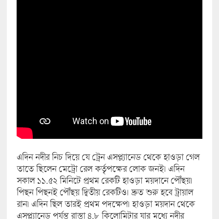
এদিন নদীর নিচ দিয়ে যে ট্রেন এসপ্ল্যানেড থেকে হাওড়া গেল
তাতে ছিলেন মেট্রো রেল কর্তৃপক্ষের লোক জনই। এদিন
সকাল ১১.৫২ মিনিটে প্রথম রেকটি হাওড়া ময়দানে পৌঁছয়।
পিছন পিছনই পৌঁছয় দ্বিতীয় রেকটিও। দ্রুত শুরু হবে ট্রায়াল
রান। এদিন ছিল তারই প্রথম পদক্ষেপ। হাওড়া ময়দান থেকে
এসপ্ল্যানেড পর্যন্ত রাস্তা ৪.৮ কিলোমিটার যার মধ্যে নদীর