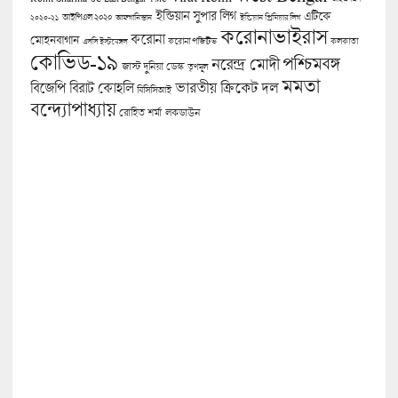
ইন্ডিয়ান সুপার লিগ
এটিকে
আইপিএল ২০২০
২০২০-২১
আফগানিস্তান
ইন্ডিয়ান প্রিমিয়ার লিগ
করোনাভাইরাস
করোনা
মোহনবাগান
কলকাতা
এসসি ইস্টবেঙ্গল
করোনা পজিটিভ
কোভিড-১৯
পশ্চিমবঙ্গ
নরেন্দ্র মোদী
জাস্ট দুনিয়া ডেস্ক
তৃণমূল
মমতা
বিজেপি
ভারতীয় ক্রিকেট দল
বিরাট কোহলি
বিসিসিআই
বন্দ্যোপাধ্যায়
লকডাউন
রোহিত শর্মা