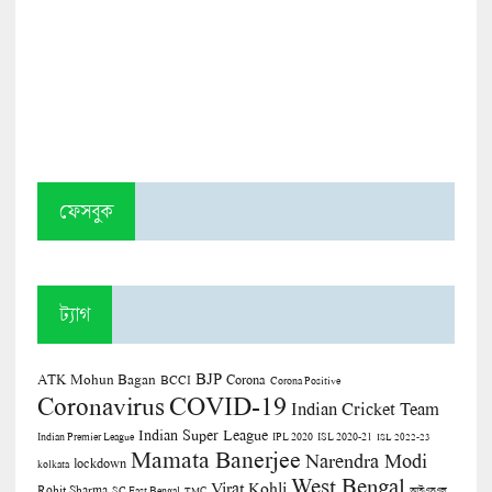
ফেসবুক
ট্যাগ
BJP
ATK Mohun Bagan
Corona
BCCI
Corona Positive
COVID-19
Coronavirus
Indian Cricket Team
Indian Super League
Indian Premier League
IPL 2020
ISL 2020-21
ISL 2022-23
Mamata Banerjee
Narendra Modi
lockdown
kolkata
West Bengal
Virat Kohli
Rohit Sharma
SC East Bengal
TMC
আইএসএল