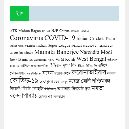
ট্যাগ
BJP
ATK Mohun Bagan
Corona
BCCI
Corona Positive
COVID-19
Coronavirus
Indian Cricket Team
Indian Super League
Indian Premier League
IPL 2020
ISL 2020-21
ISL 2022-23
Mamata Banerjee
Narendra Modi
lockdown
kolkata
West Bengal
Virat Kohli
Rohit Sharma
SC East Bengal
TMC
আইএসএল
ইন্ডিয়ান সুপার লিগ
এটিকে
আইপিএল ২০২০
২০২০-২১
আফগানিস্তান
ইন্ডিয়ান প্রিমিয়ার লিগ
করোনাভাইরাস
করোনা
মোহনবাগান
কলকাতা
এসসি ইস্টবেঙ্গল
করোনা পজিটিভ
কোভিড-১৯
পশ্চিমবঙ্গ
নরেন্দ্র মোদী
জাস্ট দুনিয়া ডেস্ক
তৃণমূল
মমতা
বিজেপি
ভারতীয় ক্রিকেট দল
বিরাট কোহলি
বিসিসিআই
বন্দ্যোপাধ্যায়
লকডাউন
রোহিত শর্মা