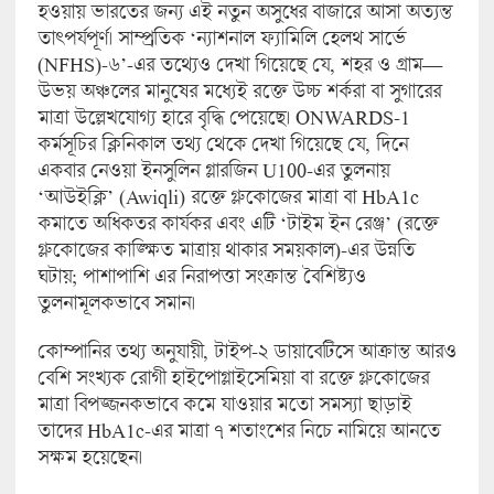
হওয়ায় ভারতের জন্য এই নতুন অসুধের বাজারে আসা অত্যন্ত
তাৎপর্যপূর্ণ। সাম্প্রতিক ‘ন্যাশনাল ফ্যামিলি হেলথ সার্ভে
(NFHS)-৬’-এর তথ্যেও দেখা গিয়েছে যে, শহর ও গ্রাম—
উভয় অঞ্চলের মানুষের মধ্যেই রক্তে উচ্চ শর্করা বা সুগারের
মাত্রা উল্লেখযোগ্য হারে বৃদ্ধি পেয়েছে। ONWARDS-1
কর্মসূচির ক্লিনিকাল তথ্য থেকে দেখা গিয়েছে যে, দিনে
একবার নেওয়া ইনসুলিন গ্লারজিন U100-এর তুলনায়
‘আউইক্লি’ (Awiqli) রক্তে গ্লুকোজের মাত্রা বা HbA1c
কমাতে অধিকতর কার্যকর এবং এটি ‘টাইম ইন রেঞ্জ’ (রক্তে
গ্লুকোজের কাঙ্ক্ষিত মাত্রায় থাকার সময়কাল)-এর উন্নতি
ঘটায়; পাশাপাশি এর নিরাপত্তা সংক্রান্ত বৈশিষ্ট্যও
তুলনামূলকভাবে সমান।
কোম্পানির তথ্য অনুযায়ী, টাইপ-২ ডায়াবেটিসে আক্রান্ত আরও
বেশি সংখ্যক রোগী হাইপোগ্লাইসেমিয়া বা রক্তে গ্লুকোজের
মাত্রা বিপজ্জনকভাবে কমে যাওয়ার মতো সমস্যা ছাড়াই
তাদের HbA1c-এর মাত্রা ৭ শতাংশের নিচে নামিয়ে আনতে
সক্ষম হয়েছেন।