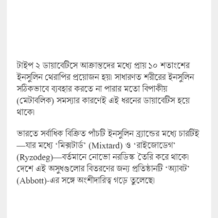
টাইপ ২ ডায়াবেটিসে আক্রান্তদের মধ্যে প্রায় ১০ শতাংশের
ইনসুলিন থেরাপির প্রয়োজন হয়। সাধারণত শরীরের ইনসুলিন
সঠিকভাবে ব্যবহার করতে না পারার মতো বিপাকীয়
(মেটাবলিক) সমস্যার কারণেই এই ধরনের ডায়াবেটিস হয়ে
থাকে।
ভারতে সর্বাধিক বিক্রিত পাঁচটি ইনসুলিন ব্র্যান্ডের মধ্যে চারটিই
—যার মধ্যে ‘মিক্সটার্ড’ (Mixtard) ও ‘রাইজোডেগ’
(Ryzodeg)—বর্তমানে নোভো নরডিস্ক তৈরি করে থাকে।
দেশে এই অসুধগুলোর বিতরণের জন্য প্রতিষ্ঠানটি ‘অ্যাবট’
(Abbott)-এর সঙ্গে অংশীদারিত্ব গড়ে তুলেছে।