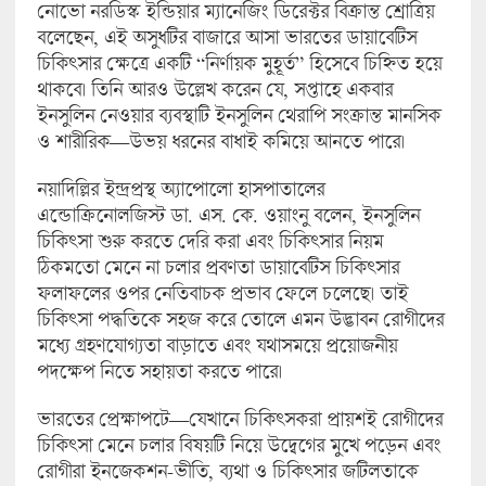
নোভো নরডিস্ক ইন্ডিয়ার ম্যানেজিং ডিরেক্টর বিক্রান্ত শ্রোত্রিয়
বলেছেন, এই অসুধটির বাজারে আসা ভারতের ডায়াবেটিস
চিকিৎসার ক্ষেত্রে একটি “নির্ণায়ক মুহূর্ত” হিসেবে চিহ্নিত হয়ে
থাকবে। তিনি আরও উল্লেখ করেন যে, সপ্তাহে একবার
ইনসুলিন নেওয়ার ব্যবস্থাটি ইনসুলিন থেরাপি সংক্রান্ত মানসিক
ও শারীরিক—উভয় ধরনের বাধাই কমিয়ে আনতে পারে।
নয়াদিল্লির ইন্দ্রপ্রস্থ অ্যাপোলো হাসপাতালের
এন্ডোক্রিনোলজিস্ট ডা. এস. কে. ওয়াংনু বলেন, ইনসুলিন
চিকিৎসা শুরু করতে দেরি করা এবং চিকিৎসার নিয়ম
ঠিকমতো মেনে না চলার প্রবণতা ডায়াবেটিস চিকিৎসার
ফলাফলের ওপর নেতিবাচক প্রভাব ফেলে চলেছে। তাই
চিকিৎসা পদ্ধতিকে সহজ করে তোলে এমন উদ্ভাবন রোগীদের
মধ্যে গ্রহণযোগ্যতা বাড়াতে এবং যথাসময়ে প্রয়োজনীয়
পদক্ষেপ নিতে সহায়তা করতে পারে।
ভারতের প্রেক্ষাপটে—যেখানে চিকিৎসকরা প্রায়শই রোগীদের
চিকিৎসা মেনে চলার বিষয়টি নিয়ে উদ্বেগের মুখে পড়েন এবং
রোগীরা ইনজেকশন-ভীতি, ব্যথা ও চিকিৎসার জটিলতাকে