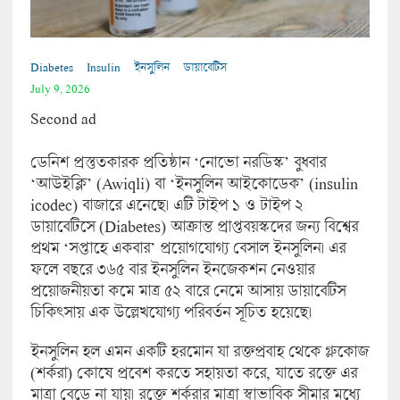
Diabetes
Insulin
ইনসুলিন
ডায়াবেটিস
July 9, 2026
Second ad
ডেনিশ প্রস্তুতকারক প্রতিষ্ঠান ‘নোভো নরডিস্ক’ বুধবার
‘আউইক্লি’ (Awiqli) বা ‘ইনসুলিন আইকোডেক’ (insulin
icodec) বাজারে এনেছে। এটি টাইপ ১ ও টাইপ ২
ডায়াবেটিসে (Diabetes) আক্রান্ত প্রাপ্তবয়স্কদের জন্য বিশ্বের
প্রথম ‘সপ্তাহে একবার’ প্রয়োগযোগ্য বেসাল ইনসুলিন। এর
ফলে বছরে ৩৬৫ বার ইনসুলিন ইনজেকশন নেওয়ার
প্রয়োজনীয়তা কমে মাত্র ৫২ বারে নেমে আসায় ডায়াবেটিস
চিকিৎসায় এক উল্লেখযোগ্য পরিবর্তন সূচিত হয়েছে।
ইনসুলিন হল এমন একটি হরমোন যা রক্তপ্রবাহ থেকে গ্লুকোজ
(শর্করা) কোষে প্রবেশ করতে সহায়তা করে, যাতে রক্তে এর
মাত্রা বেড়ে না যায়। রক্তে শর্করার মাত্রা স্বাভাবিক সীমার মধ্যে