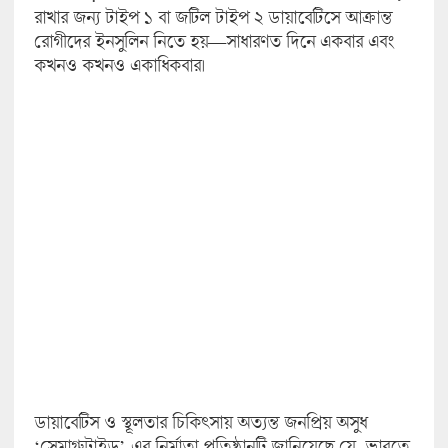
রাখার জন্য টাইপ ১ বা জটিল টাইপ ২ ডায়াবেটিসে আক্রান্ত
রোগীদের ইনসুলিন নিতে হয়—সাধারণত দিনে একবার এবং
কখনও কখনও একাধিকবার।
ডায়াবেটিস ও স্থূলতার চিকিৎসায় অত্যন্ত জনপ্রিয় অসুধ
‘সেমাগ্লুটাইড’-এর নির্মাতা প্রতিষ্ঠানটি জানিয়েছে যে, ভারতে