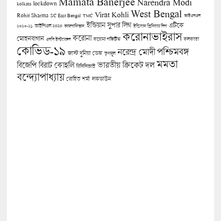
Mamata Banerjee
Narendra Modi
lockdown
kolkata
West Bengal
Virat Kohli
Rohit Sharma
SC East Bengal
TMC
আইএসএল
ইন্ডিয়ান সুপার লিগ
এটিকে
আইপিএল ২০২০
২০২০-২১
আফগানিস্তান
ইন্ডিয়ান প্রিমিয়ার লিগ
করোনাভাইরাস
করোনা
মোহনবাগান
কলকাতা
এসসি ইস্টবেঙ্গল
করোনা পজিটিভ
কোভিড-১৯
পশ্চিমবঙ্গ
নরেন্দ্র মোদী
জাস্ট দুনিয়া ডেস্ক
তৃণমূল
মমতা
বিজেপি
ভারতীয় ক্রিকেট দল
বিরাট কোহলি
বিসিসিআই
বন্দ্যোপাধ্যায়
লকডাউন
রোহিত শর্মা