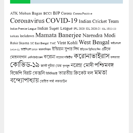
BJP
ATK Mohun Bagan
Corona
BCCI
Corona Positive
COVID-19
Coronavirus
Indian Cricket Team
Indian Super League
Indian Premier League
IPL 2020
ISL 2020-21
ISL 2022-23
Mamata Banerjee
Narendra Modi
lockdown
kolkata
West Bengal
Virat Kohli
Rohit Sharma
SC East Bengal
TMC
আইএসএল
ইন্ডিয়ান সুপার লিগ
এটিকে
আইপিএল ২০২০
২০২০-২১
আফগানিস্তান
ইন্ডিয়ান প্রিমিয়ার লিগ
করোনাভাইরাস
করোনা
মোহনবাগান
কলকাতা
এসসি ইস্টবেঙ্গল
করোনা পজিটিভ
কোভিড-১৯
পশ্চিমবঙ্গ
নরেন্দ্র মোদী
জাস্ট দুনিয়া ডেস্ক
তৃণমূল
মমতা
বিজেপি
ভারতীয় ক্রিকেট দল
বিরাট কোহলি
বিসিসিআই
বন্দ্যোপাধ্যায়
লকডাউন
রোহিত শর্মা