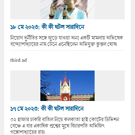
১৮ মে ২০২৩: কী কী ঘটল সারাদিনে
নিয়োগ দুর্নীতির সঙ্গে জুড়ে যাওয়া অন্য একটি মামলায় অভিষেক
বন্দ্যোপাধ্যায়ের নাম টেনে এনেছিলেন অভিযুক্ত কুন্তল ঘোষ।
third ad
১৭ মে ২০২৩: কী কী ঘটল সারাদিনে
৩২ হাজার চাকরি বাতিল নিয়ে কলকাতা হাই কোর্টের ডিভিশন
বেঞ্চে এ বার একাধিক প্রশ্নের মুখে বিচারপতি অভিজিৎ
গঙ্গোপাধ্যায়ের রায়।