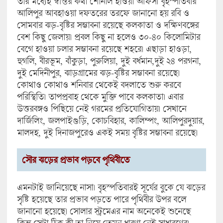
তার মধ্যেই স্বস্তির কথা শোনাল হাওয়া অফিস। বৃহস্পতিবার
আলিপুর আবহাওয়া দফতরের তরফে জানানো হয় রবি ও
সোমবার ঝড়-বৃষ্টির সম্ভাবনা রয়েছে কলকাতা ও দক্ষিণবঙ্গের
বেশ কিছু জেলায়। প্রবল কিছু না হলেও ৩০-৪০ কিলোমিটার
বেগে হাওয়া চলার সম্ভাবনা রয়েছে শহরে। এছাড়া হাওড়া,
হুগলি, বীরভূম, বাঁকুড়া, পুরুলিয়া, দুই বর্ধমান,দুই ২৪ পরগনা,
দুই মেদিনীপুর, ঝাড়গ্রামের ঝড়-বৃষ্টির সম্ভাবনা রয়েছে।
কোথাও কোথাও শনিবার থেকেই বদলাতে শুরু করবে
পরিস্থিতি। তাপপ্রবাহ থেকে মুক্তি পাবে কলকাতা। এবার
উত্তরবঙ্গও পিছিয়ে নেই গরমের প্রতিযোগিতায়। সেখানে
দার্জিলিং, জলপাইগুড়ি, কোচবিহার, কালিম্পং, আলিপুরদুয়ার,
মালদহ, দুই দিনাজপুরেও একই সময় বৃষ্টির সম্ভাবনা রয়েছে।
সৌর ঝড়ের প্রভাব পড়বে পৃথিবীতে
এমনটাই জানিয়েছে নাসা। বৃহস্পতিবারই সূর্যের বুকে যে ঝড়ের
সৃষ্টি হয়েছে তার প্রভাব পড়তে পারে পৃথিবীর উপর বলে
জানানো হয়েছে। সোলার স্ট্রমেএর নাম অনেকেই শুনেছে
কিন্তু সেটা ঠিক কী তা নিয়ে তেমন ধারণা নেই সাধারণের।