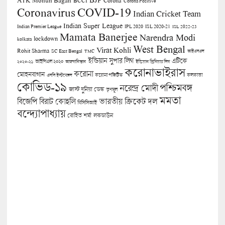
Corona
BCCI
Corona Positive
COVID-19
Coronavirus
Indian Cricket Team
Indian Super League
Indian Premier League
IPL 2020
ISL 2020-21
ISL 2022-23
Mamata Banerjee
Narendra Modi
lockdown
kolkata
West Bengal
Virat Kohli
Rohit Sharma
SC East Bengal
TMC
আইএসএল
ইন্ডিয়ান সুপার লিগ
এটিকে
আইপিএল ২০২০
২০২০-২১
আফগানিস্তান
ইন্ডিয়ান প্রিমিয়ার লিগ
করোনাভাইরাস
করোনা
মোহনবাগান
কলকাতা
এসসি ইস্টবেঙ্গল
করোনা পজিটিভ
কোভিড-১৯
পশ্চিমবঙ্গ
নরেন্দ্র মোদী
জাস্ট দুনিয়া ডেস্ক
তৃণমূল
মমতা
বিজেপি
ভারতীয় ক্রিকেট দল
বিরাট কোহলি
বিসিসিআই
বন্দ্যোপাধ্যায়
লকডাউন
রোহিত শর্মা