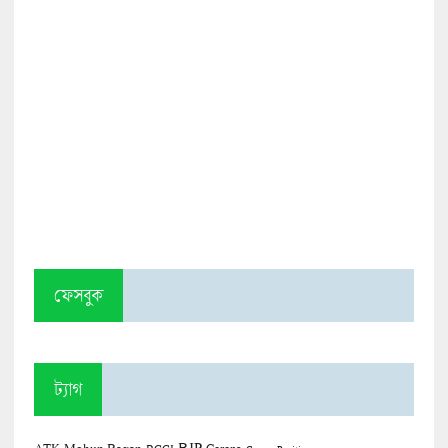
ফেসবুক
ট্যাগ
BJP
ATK Mohun Bagan