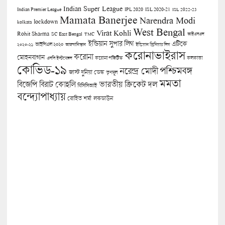
Indian Super League
Indian Premier League
IPL 2020
ISL 2020-21
ISL 2022-23
Mamata Banerjee
Narendra Modi
lockdown
kolkata
West Bengal
Virat Kohli
Rohit Sharma
SC East Bengal
TMC
আইএসএল
ইন্ডিয়ান সুপার লিগ
এটিকে
আইপিএল ২০২০
২০২০-২১
আফগানিস্তান
ইন্ডিয়ান প্রিমিয়ার লিগ
করোনাভাইরাস
করোনা
মোহনবাগান
কলকাতা
এসসি ইস্টবেঙ্গল
করোনা পজিটিভ
কোভিড-১৯
পশ্চিমবঙ্গ
নরেন্দ্র মোদী
জাস্ট দুনিয়া ডেস্ক
তৃণমূল
মমতা
বিজেপি
ভারতীয় ক্রিকেট দল
বিরাট কোহলি
বিসিসিআই
বন্দ্যোপাধ্যায়
লকডাউন
রোহিত শর্মা