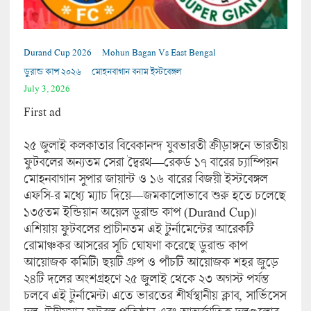
Durand Cup 2026
Mohun Bagan Vs East Bengal
ডুরান্ড কাপ ২০২৬
মোহনবাগান বনাম ইস্টবেঙ্গল
July 3, 2026
First ad
২৫ জুলাই কলকাতার বিবেকানন্দ যুবভারতী ক্রীড়াঙ্গনে ভারতীয়
ফুটবলের অন্যতম সেরা দ্বৈরথ—রেকর্ড ১৭ বারের চ্যাম্পিয়ন
মোহনবাগান সুপার জায়ান্ট ও ১৬ বারের বিজয়ী ইস্টবেঙ্গল
এফসি-র মধ্যে ম্যাচ দিয়ে—জমকালোভাবে শুরু হতে চলেছে
১৩৫তম ইন্ডিয়ান অয়েল ডুরান্ড কাপ (Durand Cup)।
এশিয়ায় ফুটবলের প্রাচীনতম এই টুর্নামেন্টের আরেকটি
রোমাঞ্চকর আসরের সূচি ঘোষণা করেছে ডুরান্ড কাপ
আয়োজক কমিটি। ছয়টি গ্রুপ ও পাঁচটি আয়োজক শহর জুড়ে
২৪টি দলের অংশগ্রহণে ২৫ জুলাই থেকে ২৩ অগস্ট পর্যন্ত
চলবে এই টুর্নামেন্ট। এতে ভারতের শীর্ষস্থানীয় ক্লাব, সার্ভিসেস