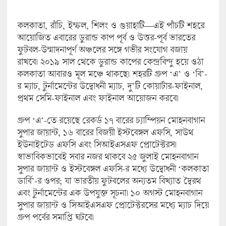
কলকাতা, রাঁচি, ইম্ফল, শিলং ও গুয়াহাটি—এই পাঁচটি শহরে
আয়োজিত এবারের ডুরান্ড কাপ পূর্ব ও উত্তর-পূর্ব ভারতের
ফুটবল-উন্মাদনাপূর্ণ অঞ্চলের সঙ্গে গভীর সংযোগ বজায়
রাখবে। ২০১৯ সাল থেকে ডুরান্ড কাপের কেন্দ্রবিন্দু হয়ে ওঠা
কলকাতা আবারও মূল মঞ্চে থাকছে। শহরটি গ্রুপ ‘এ’ ও ‘বি’-
র ম্যাচ, টুর্নামেন্টের উদ্বোধনী ম্যাচ, দু’টি কোয়ার্টার-ফাইনাল,
প্রথম সেমি-ফাইনাল এবং ফাইনাল আয়োজন করবে।
গ্রুপ ‘এ’-তে রয়েছে রেকর্ড ১৭ বারের চ্যাম্পিয়ন মোহনবাগান
সুপার জায়ান্ট, ১৬ বারের বিজয়ী ইস্টবেঙ্গল এফসি, সাউথ
ইউনাইটেড এফসি এবং সিআইএসএফ প্রোটেক্টরস।
স্বাভাবিকভাবেই সবার নজর থাকবে ২৫ জুলাই মোহনবাগান
সুপার জায়ান্ট ও ইস্টবেঙ্গল এফসি-র মধ্যে উদ্বোধনী ‘কলকাতা
ডার্বি’-র ওপর; যা ভারতীয় ফুটবলের অন্যতম বিখ্যাত দ্বৈরথ
এবং টুর্নামেন্টের এক উপযুক্ত সূচনা। ১০ অগস্ট মোহনবাগান
সুপার জায়ান্ট ও সিআইএসএফ প্রোটেক্টরসের মধ্যে ম্যাচ দিয়ে
গ্রুপ পর্বের সমাপ্তি ঘটবে।