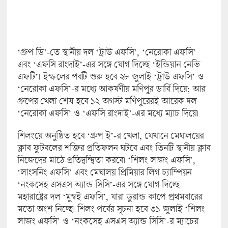
‘গ্রুপ ডি’-তে স্থানীয় দল ‘ট্রাউ এফসি’, ‘নেরোকা এফসি’
এবং ‘এফসি রাংদাই’-এর সঙ্গে যোগ দিচ্ছে ‘ইন্ডিয়ান নেভি
এফটি’। ইম্ফলের পর্বটি শুরু হবে ২৮ জুলাই ‘ট্রাউ এফসি’ ও
‘নেরোকা এফসি’-র মধ্যে আকর্ষণীয় মণিপুর ডার্বি দিয়ে; আর
গ্রুপের খেলা শেষ হবে ১২ অগস্ট মণিপুরেরই আরেক দল
‘নেরোকা এফসি’ ও ‘এফসি রাংদাই’-এর মধ্যে ম্যাচ দিয়ে।
শিলংয়ে অনুষ্ঠিত হবে ‘গ্রুপ ই’-র খেলা, যেখানে মেঘালয়ের
ক্লাব ফুটবলের শক্তির প্রতিফলন ঘটবে এবং তিনটি স্থানীয় ক্লাব
নিজেদের মাঠে প্রতিদ্বন্দ্বিতা করবে। ‘শিলং লাজং এফসি’,
‘লাংসনিং এফসি’ এবং মেঘালয় প্রিমিয়ার লিগ চ্যাম্পিয়ন
‘নংকসেহ এসএস অ্যান্ড সিসি’-এর সঙ্গে যোগ দিচ্ছে
মহারাষ্ট্রের দল ‘মুম্বই এফসি’, যারা ডুরান্ড কাপে প্রথমবারের
মতো অংশ নিচ্ছে। শিলং পর্বের সূচনা হবে ৩১ জুলাই ‘শিলং
লাজং এফসি’ ও ‘নংকসেহ এসএস অ্যান্ড সিসি’-র ম্যাচের