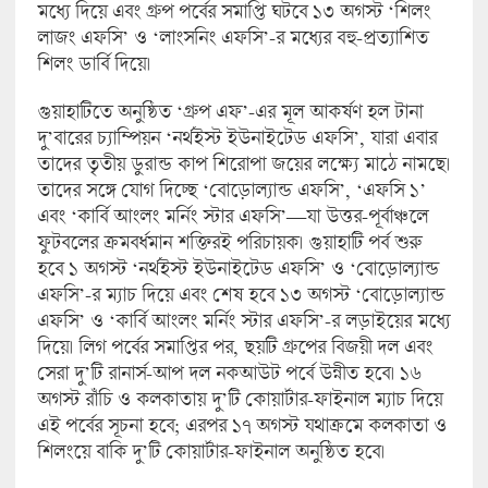
মধ্যে দিয়ে এবং গ্রুপ পর্বের সমাপ্তি ঘটবে ১৩ অগস্ট ‘শিলং
লাজং এফসি’ ও ‘লাংসনিং এফসি’-র মধ্যের বহু-প্রত্যাশিত
শিলং ডার্বি দিয়ে।
গুয়াহাটিতে অনুষ্ঠিত ‘গ্রুপ এফ’-এর মূল আকর্ষণ হল টানা
দু’বারের চ্যাম্পিয়ন ‘নর্থইস্ট ইউনাইটেড এফসি’, যারা এবার
তাদের তৃতীয় ডুরান্ড কাপ শিরোপা জয়ের লক্ষ্যে মাঠে নামছে।
তাদের সঙ্গে যোগ দিচ্ছে ‘বোড়োল্যান্ড এফসি’, ‘এফসি ১’
এবং ‘কার্বি আংলং মর্নিং স্টার এফসি’—যা উত্তর-পূর্বাঞ্চলে
ফুটবলের ক্রমবর্ধমান শক্তিরই পরিচায়ক। গুয়াহাটি পর্ব শুরু
হবে ১ অগস্ট ‘নর্থইস্ট ইউনাইটেড এফসি’ ও ‘বোড়োল্যান্ড
এফসি’-র ম্যাচ দিয়ে এবং শেষ হবে ১৩ অগস্ট ‘বোড়োল্যান্ড
এফসি’ ও ‘কার্বি আংলং মর্নিং স্টার এফসি’-র লড়াইয়ের মধ্যে
দিয়ে। লিগ পর্বের সমাপ্তির পর, ছয়টি গ্রুপের বিজয়ী দল এবং
সেরা দু’টি রানার্স-আপ দল নকআউট পর্বে উন্নীত হবে। ১৬
অগস্ট রাঁচি ও কলকাতায় দু’টি কোয়ার্টার-ফাইনাল ম্যাচ দিয়ে
এই পর্বের সূচনা হবে; এরপর ১৭ অগস্ট যথাক্রমে কলকাতা ও
শিলংয়ে বাকি দু’টি কোয়ার্টার-ফাইনাল অনুষ্ঠিত হবে।