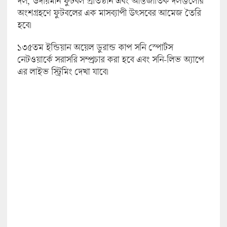
দল, উদীয়মান ফুটবল প্রতিষ্ঠান এবং আন্তর্জাতিক দলগুলোর
অংশগ্রহণে ফুটবলের এক মাসব্যাপী উৎসবের আমেজ তৈরি
হবে।
১৩৫তম ইন্ডিয়ান অয়েল ডুরান্ড কাপ সনি স্পোর্টস
নেটওয়ার্কে সরাসরি সম্প্রচার করা হবে এবং সনি-লিভ অ্যাপে
এর লাইভ স্ট্রিমিং দেখা যাবে।