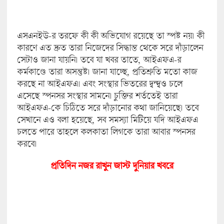
এসএনইউ-র তরফে কী কী অভিযোগ রয়েছে তা স্পষ্ট নয়। কী
কারণে এত দ্রুত তারা নিজেদের সিদ্ধান্ত থেকে সরে দাঁড়ালেন
সেটাও জানা যায়নি। তবে যা খবর তাতে, আইএফএ-র
কর্মকাণ্ডে তারা অসন্তুষ্ট। জানা যাচ্ছে, প্রতিশ্রুতি মতো কাজ
করছে না আইএফএ। এবং সংস্থার ভিতরের দ্বন্দ্বও চলে
এসেছে স্পনসর সংস্থার সামনে। চুক্তির শর্ততেই তারা
আইএফএ-কে চিঠিতে সরে দাঁড়ানোর কথা জানিয়েছে। তবে
সেখানে এও বলা হয়েছে, সব সমস্যা মিটিয়ে যদি আইএফএ
চলতে পারে তাহলে কলকাতা লিগকে তারা আবার স্পনসর
করবে।
প্রতিদিন নজর রাখুন জাস্ট দুনিয়া
র খবরে