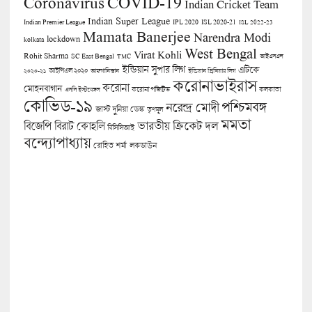
COVID-19
Coronavirus
Indian Cricket Team
Indian Super League
Indian Premier League
IPL 2020
ISL 2020-21
ISL 2022-23
Mamata Banerjee
Narendra Modi
lockdown
kolkata
West Bengal
Virat Kohli
Rohit Sharma
SC East Bengal
TMC
আইএসএল
ইন্ডিয়ান সুপার লিগ
এটিকে
আইপিএল ২০২০
২০২০-২১
আফগানিস্তান
ইন্ডিয়ান প্রিমিয়ার লিগ
করোনাভাইরাস
করোনা
মোহনবাগান
কলকাতা
এসসি ইস্টবেঙ্গল
করোনা পজিটিভ
কোভিড-১৯
পশ্চিমবঙ্গ
নরেন্দ্র মোদী
জাস্ট দুনিয়া ডেস্ক
তৃণমূল
মমতা
বিজেপি
ভারতীয় ক্রিকেট দল
বিরাট কোহলি
বিসিসিআই
বন্দ্যোপাধ্যায়
লকডাউন
রোহিত শর্মা