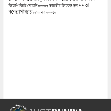
মমতা
বিজেপি
ভারতীয় ক্রিকেট দল
বিরাট কোহলি
বিসিসিআই
বন্দ্যোপাধ্যায়
লকডাউন
রোহিত শর্মা