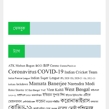
ফেসবুক
ট্যাগ
BJP
ATK Mohun Bagan
Corona
BCCI
Corona Positive
COVID-19
Coronavirus
Indian Cricket Team
Indian Super League
Indian Premier League
IPL 2020
ISL 2020-21
ISL 2022-23
Mamata Banerjee
Narendra Modi
lockdown
kolkata
West Bengal
Virat Kohli
Rohit Sharma
SC East Bengal
TMC
আইএসএল
ইন্ডিয়ান সুপার লিগ
এটিকে
আইপিএল ২০২০
২০২০-২১
আফগানিস্তান
ইন্ডিয়ান প্রিমিয়ার লিগ
করোনাভাইরাস
করোনা
মোহনবাগান
কলকাতা
এসসি ইস্টবেঙ্গল
করোনা পজিটিভ
কোভিড-১৯
পশ্চিমবঙ্গ
নরেন্দ্র মোদী
জাস্ট দুনিয়া ডেস্ক
তৃণমূল