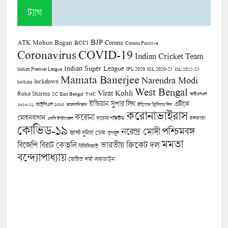
ট্যাগ
BJP
ATK Mohun Bagan
Corona
BCCI
Corona Positive
COVID-19
Coronavirus
Indian Cricket Team
Indian Super League
Indian Premier League
IPL 2020
ISL 2020-21
ISL 2022-23
Mamata Banerjee
Narendra Modi
lockdown
kolkata
West Bengal
Virat Kohli
Rohit Sharma
SC East Bengal
TMC
আইএসএল
ইন্ডিয়ান সুপার লিগ
এটিকে
আইপিএল ২০২০
২০২০-২১
আফগানিস্তান
ইন্ডিয়ান প্রিমিয়ার লিগ
করোনাভাইরাস
করোনা
মোহনবাগান
কলকাতা
এসসি ইস্টবেঙ্গল
করোনা পজিটিভ
কোভিড-১৯
পশ্চিমবঙ্গ
নরেন্দ্র মোদী
জাস্ট দুনিয়া ডেস্ক
তৃণমূল
মমতা
বিজেপি
ভারতীয় ক্রিকেট দল
বিরাট কোহলি
বিসিসিআই
বন্দ্যোপাধ্যায়
লকডাউন
রোহিত শর্মা