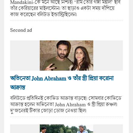
Mandakini-কে মনে আছে নিশ্চই। ‘রাম তেরি গঙ্গা মইলি’ ছবি
তাঁর কেরিয়ারের মাইলস্টোন। তা ছাড়াও একটা সময় দাঁপিয়ে
কাজ করেছেন বলিউড ইন্ডাস্ট্রিছিলেন।
Second ad
অভিনেতা John Abraham ও তাঁর স্ত্রী প্রিয়া করোনা
আক্রান্ত
বলিউডে প্রতিদিনই কোভিড আক্রান্ত বাড়ছে। সোমবার কোভিডে
আক্রান্ত হলেন অভিনেতা John Abraham ও স্ত্রী প্রিয়া রুঞ্চল।
দু’জনেরই টিকার জোড়া ডোজ নেওয়া ছিল।