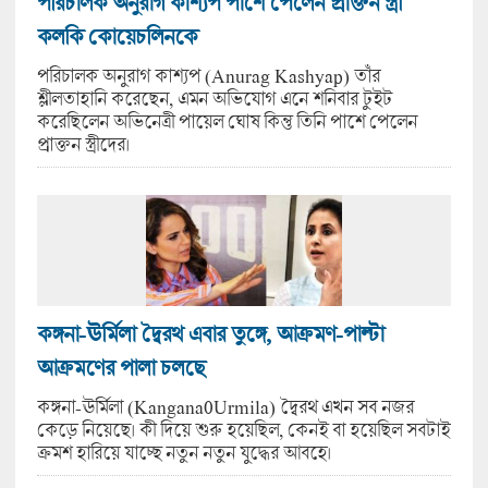
পরিচালক অনুরাগ কাশ্যপ পাশে পেলেন প্রাক্তন স্ত্রী
কলকি কোয়েচলিনকে
পরিচালক অনুরাগ কাশ্যপ (Anurag Kashyap) তাঁর
শ্লীলতাহানি করেছেন, এমন অভিযোগ এনে শনিবার টুইট
করেছিলেন অভিনেত্রী পায়েল ঘোষ কিন্তু তিনি পাশে পেলেন
প্রাক্তন স্ত্রীদের।
কঙ্গনা-ঊর্মিলা দ্বৈরথ এবার তুঙ্গে, আক্রমণ-পাল্টা
আক্রমণের পালা চলছে
কঙ্গনা-ঊর্মিলা (Kangana0Urmila) দ্বৈরথ এখন সব নজর
কেড়ে নিয়েছে। কী দিয়ে শুরু হয়েছিল, কেনই বা হয়েছিল সবটাই
ক্রমশ হারিয়ে যাচ্ছে নতুন নতুন যুদ্ধের আবহে।