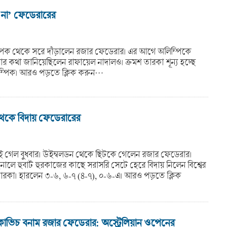
‘না’ ফেডেরারের
পক থেকে সরে দাঁড়ালেন রজার ফেডেরার। এর আগে অলিম্পিকে
র কথা জানিয়েছিলেন রাফায়েল নাদালও। ক্রমশ তারকা শূন্য হচ্ছে
ম্পিক। আরও পড়তে ক্লিক করুন…
েকে বিদায় ফেডেরারের
 গেল বুধবার। উইম্বলডন থেকে ছিটকে গেলেন রজার ফেডেরার।
নালে হুবার্ট হুরকাজের কাছে সরাসরি সেটে হেরে বিদায় নিলেন বিশ্বের
ারকা। হারলেন ৩-৬, ৬-৭ (৪-৭), ০-৬-এ। আরও পড়তে ক্লিক
িচ বনাম রজার ফেডেরার: অস্ট্রেলিয়ান ওপেনের