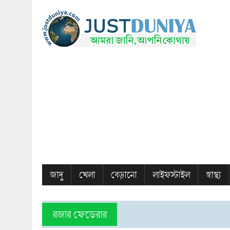
জাদু
খেলা
বেড়ানো
লাইফস্টাইল
স্বাস্থ্য
রজার ফেডেরার