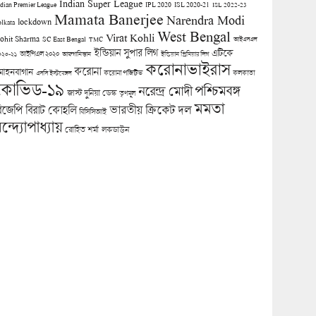
Indian Super League
ndian Premier League
IPL 2020
ISL 2020-21
ISL 2022-23
Mamata Banerjee
Narendra Modi
lockdown
olkata
West Bengal
Virat Kohli
ohit Sharma
SC East Bengal
TMC
আইএসএল
ইন্ডিয়ান সুপার লিগ
এটিকে
আইপিএল ২০২০
০২০-২১
আফগানিস্তান
ইন্ডিয়ান প্রিমিয়ার লিগ
করোনাভাইরাস
করোনা
োহনবাগান
কলকাতা
এসসি ইস্টবেঙ্গল
করোনা পজিটিভ
কোভিড-১৯
পশ্চিমবঙ্গ
নরেন্দ্র মোদী
জাস্ট দুনিয়া ডেস্ক
তৃণমূল
মমতা
িজেপি
ভারতীয় ক্রিকেট দল
বিরাট কোহলি
বিসিসিআই
ন্দ্যোপাধ্যায়
লকডাউন
রোহিত শর্মা