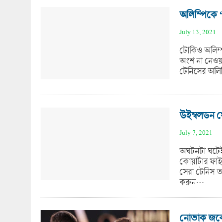
অলিম্পিকে 
July 13, 2021
টোকিও অলিম্
অংশ না নেওয়া
টেনিসের অলি
উইম্বলডন থ
July 7, 2021
অঘটনটা ঘটেই
কোয়ার্টার ফাই
সেরা টেনিস ত
করুন…
নোভাক জকোভ