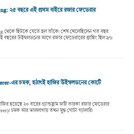
g: ২৫ বছরে এই প্রথম বাইরে রজার ফেডেরার
 থেকে ছিটকে যেতে হল তাঁকে। শেষ খেলেছিলেন গত বছর
ই বছরের উইম্বলডনের আগে রজার ফেডেরারের র‍্যাঙ্কিং ছিল ৯৭।
rer-এর চমক, হঠাৎই হাজির উইম্বলডনের কোর্টে
াজির হয়েছে ২০ বারের গ্র্যান্ডস্লাম জয়ী তারকা রজার ফেডেরার
er)। চমক আর ভাললাগায় তখন মুগ্ধ গোটা গ্যালারি।