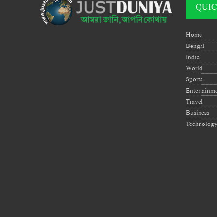
QUIC
Home
Bengal
India
World
Sports
Entertainm
Travel
Business
Technolog