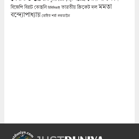
মমতা
বিজেপি
ভারতীয় ক্রিকেট দল
বিরাট কোহলি
বিসিসিআই
বন্দ্যোপাধ্যায়
লকডাউন
রোহিত শর্মা