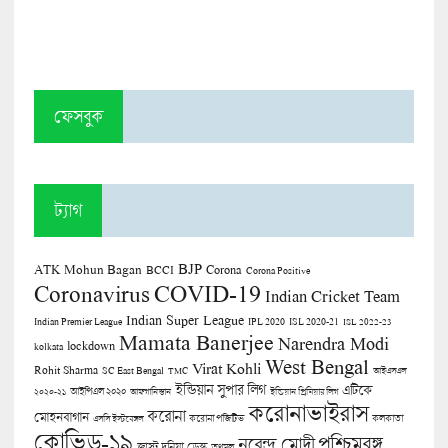
ফেসবুক
ট্যাগ
BJP
ATK Mohun Bagan
Corona
BCCI
Corona Positive
COVID-19
Coronavirus
Indian Cricket Team
Indian Super League
Indian Premier League
IPL 2020
ISL 2020-21
ISL 2022-23
Mamata Banerjee
Narendra Modi
lockdown
kolkata
West Bengal
Virat Kohli
Rohit Sharma
SC East Bengal
TMC
আইএসএল
ইন্ডিয়ান সুপার লিগ
এটিকে
আইপিএল ২০২০
২০২০-২১
আফগানিস্তান
ইন্ডিয়ান প্রিমিয়ার লিগ
করোনাভাইরাস
করোনা
মোহনবাগান
কলকাতা
এসসি ইস্টবেঙ্গল
করোনা পজিটিভ
কোভিড-১৯
পশ্চিমবঙ্গ
নরেন্দ্র মোদী
জাস্ট দুনিয়া ডেস্ক
তৃণমূল