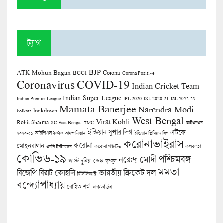
ট্যাগ
BJP
ATK Mohun Bagan
Corona
BCCI
Corona Positive
COVID-19
Coronavirus
Indian Cricket Team
Indian Super League
Indian Premier League
IPL 2020
ISL 2020-21
ISL 2022-23
Mamata Banerjee
Narendra Modi
lockdown
kolkata
West Bengal
Virat Kohli
Rohit Sharma
SC East Bengal
TMC
আইএসএল
ইন্ডিয়ান সুপার লিগ
এটিকে
আইপিএল ২০২০
২০২০-২১
আফগানিস্তান
ইন্ডিয়ান প্রিমিয়ার লিগ
করোনাভাইরাস
করোনা
মোহনবাগান
কলকাতা
এসসি ইস্টবেঙ্গল
করোনা পজিটিভ
কোভিড-১৯
পশ্চিমবঙ্গ
নরেন্দ্র মোদী
জাস্ট দুনিয়া ডেস্ক
তৃণমূল
মমতা
বিজেপি
ভারতীয় ক্রিকেট দল
বিরাট কোহলি
বিসিসিআই
বন্দ্যোপাধ্যায়
লকডাউন
রোহিত শর্মা