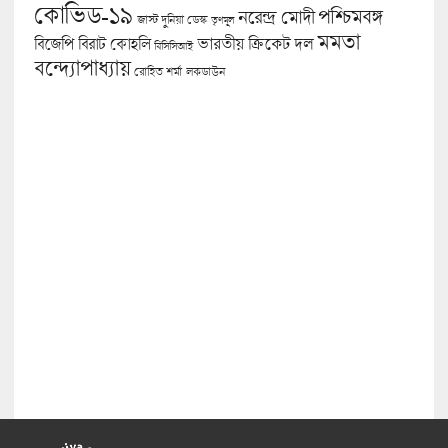
কোভিড-১৯
পশ্চিমবঙ্গ
নরেন্দ্র মোদী
জাস্ট দুনিয়া ডেস্ক
তৃণমূল
মমতা
বিজেপি
ভারতীয় ক্রিকেট দল
বিরাট কোহলি
বিসিসিআই
বন্দ্যোপাধ্যায়
লকডাউন
রোহিত শর্মা