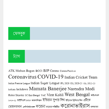
ফেসবুক
ট্যাগ
BJP
ATK Mohun Bagan
Corona
BCCI
Corona Positive
COVID-19
Coronavirus
Indian Cricket Team
Indian Super League
Indian Premier League
IPL 2020
ISL 2020-21
ISL 2022-23
Mamata Banerjee
Narendra Modi
lockdown
kolkata
West Bengal
Virat Kohli
Rohit Sharma
SC East Bengal
TMC
আইএসএল
ইন্ডিয়ান সুপার লিগ
এটিকে
আইপিএল ২০২০
২০২০-২১
আফগানিস্তান
ইন্ডিয়ান প্রিমিয়ার লিগ
করোনাভাইরাস
করোনা
মোহনবাগান
কলকাতা
এসসি ইস্টবেঙ্গল
করোনা পজিটিভ