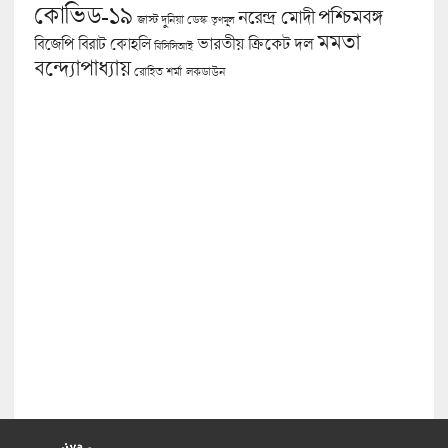
কোভিড-১৯
পশ্চিমবঙ্গ
নরেন্দ্র মোদী
জাস্ট দুনিয়া ডেস্ক
তৃণমূল
মমতা
বিজেপি
ভারতীয় ক্রিকেট দল
বিরাট কোহলি
বিসিসিআই
বন্দ্যোপাধ্যায়
লকডাউন
রোহিত শর্মা