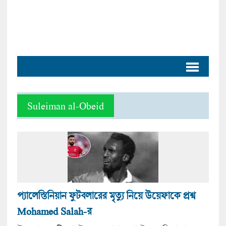
Suleiman al-Obeid
প্যালেস্তি‌নিয়ান ফুটবলারের মৃত্যু নিয়ে উয়েফাকে প্রশ্ন
Mohamed Salah-র