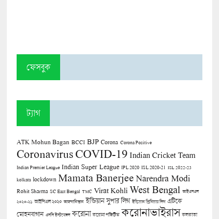
ফেসবুক
ট্যাগ
BJP
ATK Mohun Bagan
Corona
BCCI
Corona Positive
COVID-19
Coronavirus
Indian Cricket Team
Indian Super League
Indian Premier League
IPL 2020
ISL 2020-21
ISL 2022-23
Mamata Banerjee
Narendra Modi
lockdown
kolkata
West Bengal
Virat Kohli
Rohit Sharma
SC East Bengal
TMC
আইএসএল
ইন্ডিয়ান সুপার লিগ
এটিকে
আইপিএল ২০২০
২০২০-২১
আফগানিস্তান
ইন্ডিয়ান প্রিমিয়ার লিগ
করোনাভাইরাস
করোনা
মোহনবাগান
কলকাতা
এসসি ইস্টবেঙ্গল
করোনা পজিটিভ