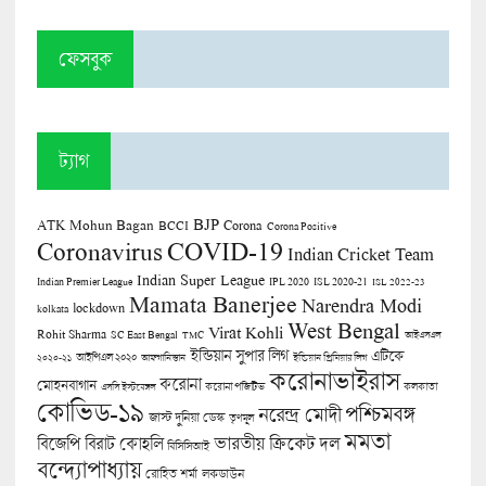
ফেসবুক
ট্যাগ
BJP
ATK Mohun Bagan
Corona
BCCI
Corona Positive
COVID-19
Coronavirus
Indian Cricket Team
Indian Super League
Indian Premier League
IPL 2020
ISL 2020-21
ISL 2022-23
Mamata Banerjee
Narendra Modi
lockdown
kolkata
West Bengal
Virat Kohli
Rohit Sharma
SC East Bengal
TMC
আইএসএল
ইন্ডিয়ান সুপার লিগ
এটিকে
আইপিএল ২০২০
২০২০-২১
আফগানিস্তান
ইন্ডিয়ান প্রিমিয়ার লিগ
করোনাভাইরাস
করোনা
মোহনবাগান
কলকাতা
এসসি ইস্টবেঙ্গল
করোনা পজিটিভ
কোভিড-১৯
পশ্চিমবঙ্গ
নরেন্দ্র মোদী
জাস্ট দুনিয়া ডেস্ক
তৃণমূল
মমতা
বিজেপি
ভারতীয় ক্রিকেট দল
বিরাট কোহলি
বিসিসিআই
বন্দ্যোপাধ্যায়
লকডাউন
রোহিত শর্মা