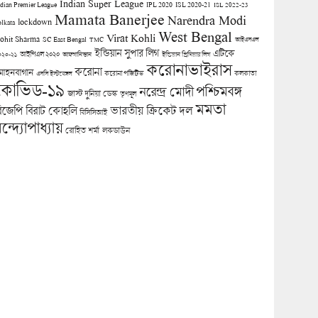
Indian Super League
ndian Premier League
IPL 2020
ISL 2020-21
ISL 2022-23
Mamata Banerjee
Narendra Modi
lockdown
olkata
West Bengal
Virat Kohli
ohit Sharma
SC East Bengal
TMC
আইএসএল
ইন্ডিয়ান সুপার লিগ
এটিকে
আইপিএল ২০২০
০২০-২১
আফগানিস্তান
ইন্ডিয়ান প্রিমিয়ার লিগ
করোনাভাইরাস
করোনা
োহনবাগান
কলকাতা
এসসি ইস্টবেঙ্গল
করোনা পজিটিভ
কোভিড-১৯
পশ্চিমবঙ্গ
নরেন্দ্র মোদী
জাস্ট দুনিয়া ডেস্ক
তৃণমূল
মমতা
িজেপি
ভারতীয় ক্রিকেট দল
বিরাট কোহলি
বিসিসিআই
ন্দ্যোপাধ্যায়
লকডাউন
রোহিত শর্মা