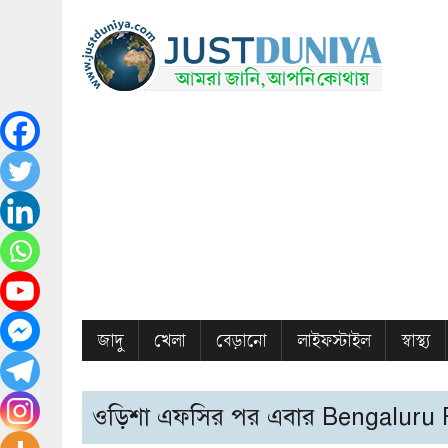
জাদু
খেলা
বেড়ানো
লাইফস্টাইল
স্বাস্থ্য
ওড়িশা এফসির পর এবার Bengaluru FC