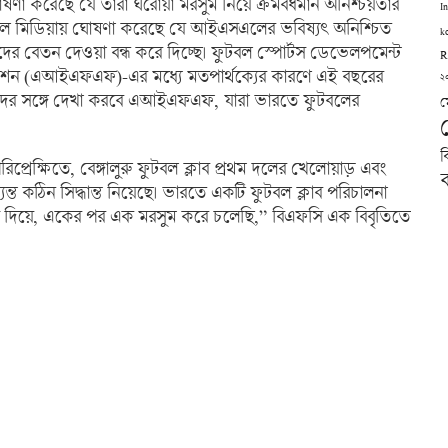
া করেছে যে তারা ঘরোয়া মরসুম নিয়ে ক্রমবর্ধমান অনিশ্চয়তার
I
যাল মিডিয়ায় ঘোষণা করেছে যে আইএসএলের ভবিষ্যৎ অনিশ্চিত
k
ের বেতন দেওয়া বন্ধ করে দিচ্ছে। ফুটবল স্পোর্টস ডেভেলপমেন্ট
R
েশন (এআইএফএফ)-এর মধ্যে মতপার্থক্যের কারণে এই বছরের
২
ওদের সঙ্গে দেখা করবে এআইএফএফ, যারা ভারতে ফুটবলের
ম
ব
রিপ্রেক্ষিতে, বেঙ্গালুরু ফুটবল ক্লাব প্রথম দলের খেলোয়াড় এবং
ব
যন্ত কঠিন সিদ্ধান্ত নিয়েছে। ভারতে একটি ফুটবল ক্লাব পরিচালনা
বাদ দিয়ে, একের পর এক মরসুম করে চলেছি,” বিএফসি এক বিবৃতিতে