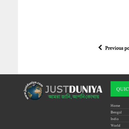
Previous po
QUIC
Home
Bengal
India
World