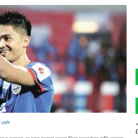
রু এফসি
A