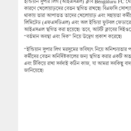
ইন্ডিয়ান সুপার লিগ (আইএসএল) ক্লাব Bengaluru FC ঘোষণ
কারণে খেলোয়াড়দের বেতন স্থগিত রাখছে। বিএফসি সোশ্
থাকায় তারা আপাতত তাদের খেলোয়াড় এবং সহায়তা কর্মীদ
লিমিটেড (এফএসডিএল) এবং অল ইন্ডিয়া ফুটবল ফেডার
আইএসএল স্থগিত করা হয়েছে। তবে, আটটি ক্লাবের সিই
“বর্তমান অবস্থা এবং দিক” নিয়ে উদ্বেগ প্রকাশ করেছে।
“ইন্ডিয়ান সুপার লিগ মরসুমের ভবিষ্যৎ নিয়ে অনিশ্চয়তার প
কর্মীদের বেতন অনির্দিষ্টকালের জন্য স্থগিত করার একটি অত্
এবং টিকিয়ে রাখা সর্বদাই কঠিন কাজ, যা আমরা সবকিছু 
জানিয়েছে।