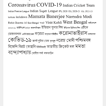
COVID-19
Coronavirus
Indian Cricket Team
Indian Super League
Indian Premier League
IPL 2020
ISL 2020-21
ISL 2022-23
Mamata Banerjee
Narendra Modi
lockdown
kolkata
West Bengal
Virat Kohli
Rohit Sharma
SC East Bengal
TMC
আইএসএল
ইন্ডিয়ান সুপার লিগ
এটিকে
আইপিএল ২০২০
২০২০-২১
আফগানিস্তান
ইন্ডিয়ান প্রিমিয়ার লিগ
করোনাভাইরাস
করোনা
মোহনবাগান
কলকাতা
এসসি ইস্টবেঙ্গল
করোনা পজিটিভ
কোভিড-১৯
পশ্চিমবঙ্গ
নরেন্দ্র মোদী
জাস্ট দুনিয়া ডেস্ক
তৃণমূল
মমতা
বিজেপি
ভারতীয় ক্রিকেট দল
বিরাট কোহলি
বিসিসিআই
বন্দ্যোপাধ্যায়
লকডাউন
রোহিত শর্মা