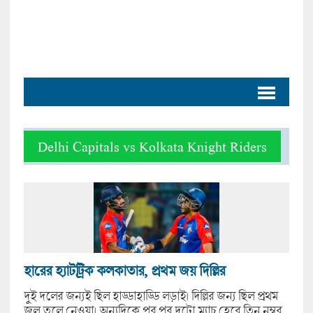
Delhi Capitals vs Kolkata Knight Riders
হারের হ্যাটট্রিক কলকাতার, প্রথম জয় দিল্লির
দুই দলের জন্যই ছিল হাড্ডাহাড্ডি লড়াই। দিল্লির জন্য ছিল প্রথম
জল তুলে নেওয়া। অন্যদিকে পর পর দুটো ম্যাচ হেরে তিন নম্বর