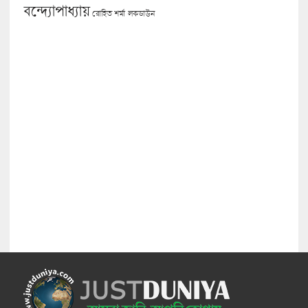
বন্দ্যোপাধ্যায়
লকডাউন
রোহিত শর্মা