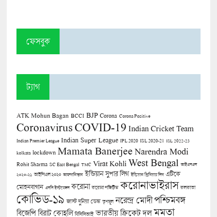
ফেসবুক
ট্যাগ
BJP
ATK Mohun Bagan
Corona
BCCI
Corona Positive
COVID-19
Coronavirus
Indian Cricket Team
Indian Super League
Indian Premier League
IPL 2020
ISL 2020-21
ISL 2022-23
Mamata Banerjee
Narendra Modi
lockdown
kolkata
West Bengal
Virat Kohli
Rohit Sharma
SC East Bengal
TMC
আইএসএল
ইন্ডিয়ান সুপার লিগ
এটিকে
আইপিএল ২০২০
২০২০-২১
আফগানিস্তান
ইন্ডিয়ান প্রিমিয়ার লিগ
করোনাভাইরাস
করোনা
মোহনবাগান
কলকাতা
এসসি ইস্টবেঙ্গল
করোনা পজিটিভ
কোভিড-১৯
পশ্চিমবঙ্গ
নরেন্দ্র মোদী
জাস্ট দুনিয়া ডেস্ক
তৃণমূল
মমতা
বিজেপি
ভারতীয় ক্রিকেট দল
বিরাট কোহলি
বিসিসিআই