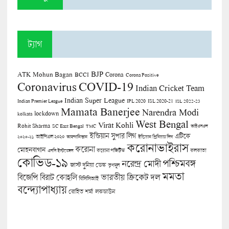
ট্যাগ
BJP
ATK Mohun Bagan
Corona
BCCI
Corona Positive
COVID-19
Coronavirus
Indian Cricket Team
Indian Super League
Indian Premier League
IPL 2020
ISL 2020-21
ISL 2022-23
Mamata Banerjee
Narendra Modi
lockdown
kolkata
West Bengal
Virat Kohli
Rohit Sharma
SC East Bengal
TMC
আইএসএল
ইন্ডিয়ান সুপার লিগ
এটিকে
আইপিএল ২০২০
২০২০-২১
আফগানিস্তান
ইন্ডিয়ান প্রিমিয়ার লিগ
করোনাভাইরাস
করোনা
মোহনবাগান
কলকাতা
এসসি ইস্টবেঙ্গল
করোনা পজিটিভ
কোভিড-১৯
পশ্চিমবঙ্গ
নরেন্দ্র মোদী
জাস্ট দুনিয়া ডেস্ক
তৃণমূল
মমতা
বিজেপি
ভারতীয় ক্রিকেট দল
বিরাট কোহলি
বিসিসিআই
বন্দ্যোপাধ্যায়
লকডাউন
রোহিত শর্মা