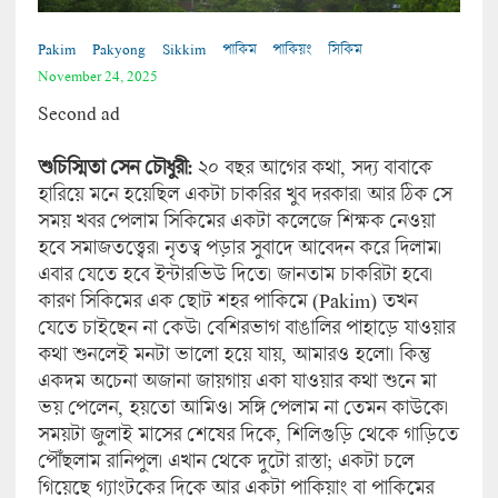
Pakim
Pakyong
Sikkim
পাকিম
পাকিয়ং
সিকিম
November 24, 2025
Second ad
শুচিস্মিতা সেন চৌধুরী:
২০ বছর আগের কথা, সদ্য বাবাকে
হারিয়ে মনে হয়েছিল একটা চাকরির খুব দরকার। আর ঠিক সে
সময় খবর পেলাম সিকিমের একটা কলেজে শিক্ষক নেওয়া
হবে সমাজতত্ত্বের। নৃতত্ব পড়ার সুবাদে আবেদন করে দিলাম।
এবার যেতে হবে ইন্টারভিউ দিতে। জানতাম চাকরিটা হবে।
কারণ সিকিমের এক ছোট শহর পাকিমে (Pakim) তখন
যেতে চাইছেন না কেউ। বেশিরভাগ বাঙালির পাহাড়ে যাওয়ার
কথা শুনলেই মনটা ভালো হয়ে যায়, আমারও হলো। কিন্তু
একদম অচেনা অজানা জায়গায় একা যাওয়ার কথা শুনে মা
ভয় পেলেন, হয়তো আমিও। সঙ্গি পেলাম না তেমন কাউকে।
সময়টা জুলাই মাসের শেষের দিকে, শিলিগুড়ি থেকে গাড়িতে
পৌঁছলাম রানিপুল। এখান থেকে দুটো রাস্তা; একটা চলে
গিয়েছে গ্যাংটকের দিকে আর একটা পাকিয়াং বা পাকিমের