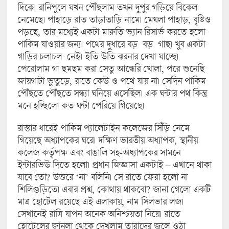
দিকে। রানিপুলে যখন পৌঁছলাম তখন দুপুর গড়িয়ে বিকেল
নেমেছে। পাহাড়ে রাত তাড়াতাড়ি নামে। মেঘলা পাহাড়, বৃষ্টিও
পড়ছে, তার মধ্যেই একটা মারুতি ভ্যান রিসার্ভ করতে হলো
পাকিম যাওয়ার জন্য। পথের দুধারে বড় বড় গাছ। খুব একটা
গাড়ির চলাচল নেই। ইতি উতি ঝরনার দেখা যাচ্ছে।
পেরোলাম গা ছমছম করা সেতু আন্ধেরি খোলা, পরে শুনেছি
জায়গাটা ভুতুড়ে, রাতে কেউ ও পথে যায় না। সেদিন পাকিম
পৌঁছতে পৌঁছতে সন্ধ্যা ঘনিয়ে এসেছিল। এক ঘন্টার পথ কিন্তু
মনে হচ্ছিলো কত ঘন্টা পেরিয়ে গিয়েছে।
রাস্তার ধারেই পাকিম প্যালেটাইন কলেজের সিঁড়ি নেমে
গিয়েছে অধ্যাপকের ঘরে। দক্ষিণ ভারতীয় অধ্যাপক, স্থানীয়
কলেজ কর্তৃপক্ষ এবং বাঙালি সহ-অধ্যাপকের সামনে
ইন্টারভিউ দিতে হলো। প্রধান জিজ্ঞাসা একটাই – এখানে থাকা
যাবে তো? উত্তরে ‘না’ বলিনি। সে রাতে ফেরা হলো না
শিলিগুড়িতে। এবার প্রশ্ন, কোথায় থাকবো? জানা গেলো একটি
মাত্র হোটেল রয়েছে এই এলাকায়, নাম সিলভার লজ।
সেখানেই রাত্রি যাপন অনেক অনিশ্চয়তা নিয়ে। রাতে
হোটেলের জানলা থেকে দেখলাম তারাদের জ্বলে ওঠা