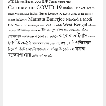
BJP
ATK Mohun Bagan
Corona
BCCI
Corona Positive
COVID-19
Coronavirus
Indian Cricket Team
Indian Super League
Indian Premier League
IPL 2020
ISL 2020-21
ISL 2022-23
Mamata Banerjee
Narendra Modi
lockdown
kolkata
West Bengal
Virat Kohli
Rohit Sharma
SC East Bengal
TMC
আইএসএল
ইন্ডিয়ান সুপার লিগ
এটিকে
আইপিএল ২০২০
২০২০-২১
আফগানিস্তান
ইন্ডিয়ান প্রিমিয়ার লিগ
করোনাভাইরাস
করোনা
মোহনবাগান
কলকাতা
এসসি ইস্টবেঙ্গল
করোনা পজিটিভ
কোভিড-১৯
পশ্চিমবঙ্গ
নরেন্দ্র মোদী
জাস্ট দুনিয়া ডেস্ক
তৃণমূল
মমতা
বিজেপি
ভারতীয় ক্রিকেট দল
বিরাট কোহলি
বিসিসিআই
বন্দ্যোপাধ্যায়
লকডাউন
রোহিত শর্মা