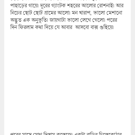
পাহাড়ের গায়ে। দূরের গ্যাংটক শহরের আলোর রোশনাই। আর
নিচের ছোট ছোট গ্রামের আলো। মন খারাপ, ভালো মেশানো
অদ্ভুত এক অনুভূতি। জায়গাটা ভালো লেগে গেলো। পরের
দিন ফিরলাম কথা দিয়ে যে আবার আসবো বাক্স গুছিয়ে।
পরের মাসে যোগ দিলাম কলেজে। একটা বাড়ির চিলেকোঠার