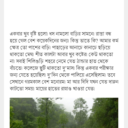
একবার খুব বৃষ্টি হলো। ধস নামলো বাড়ির সামনে। রাস্তা বন্ধ
হয়ে গেল বেশ কয়েকদিনের জন্য। কিন্তু তাতে কি? আমার কর্ম
ক্ষেত্র তো পাশের বাড়ি। পাহাড়ের আনাচে কানাচে ছড়িয়ে
থাকতো মেঘ। শীত কালটা আবার খুব কষ্টের। কেউ থাকতো
না। সবাই শিলিগুড়ি শহরে নেমে যেত ঠান্ডার হাত থেকে
বাঁচতে। কলেজে ছুটি থাকতো দু’মাস। কিন্তু একবার পরীক্ষার
জন্য যেতে হয়েছিল। দু’দিন থেকে পালিয়ে এসেছিলাম। তবে
সেখানে গরমকাল বেশ মনোরম। মা আর দিদি যখন যেত দারুন
কাটতো সময়। মায়ের হাতের রান্নাও খাওয়া যেত।