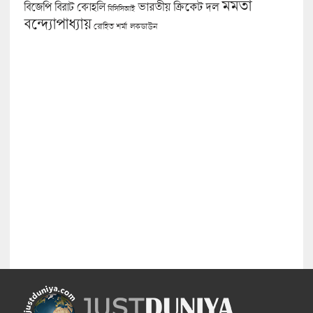
মমতা
বিজেপি
ভারতীয় ক্রিকেট দল
বিরাট কোহলি
বিসিসিআই
বন্দ্যোপাধ্যায়
লকডাউন
রোহিত শর্মা