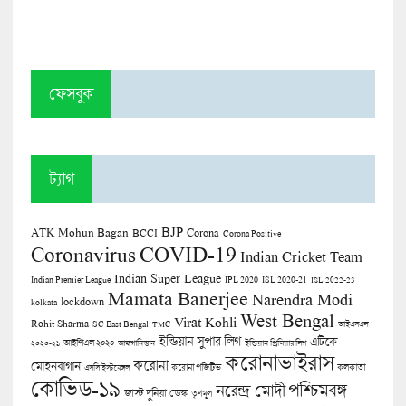
ফেসবুক
ট্যাগ
BJP
ATK Mohun Bagan
Corona
BCCI
Corona Positive
COVID-19
Coronavirus
Indian Cricket Team
Indian Super League
Indian Premier League
IPL 2020
ISL 2020-21
ISL 2022-23
Mamata Banerjee
Narendra Modi
lockdown
kolkata
West Bengal
Virat Kohli
Rohit Sharma
SC East Bengal
TMC
আইএসএল
ইন্ডিয়ান সুপার লিগ
এটিকে
আইপিএল ২০২০
২০২০-২১
আফগানিস্তান
ইন্ডিয়ান প্রিমিয়ার লিগ
করোনাভাইরাস
করোনা
মোহনবাগান
কলকাতা
এসসি ইস্টবেঙ্গল
করোনা পজিটিভ
কোভিড-১৯
পশ্চিমবঙ্গ
নরেন্দ্র মোদী
জাস্ট দুনিয়া ডেস্ক
তৃণমূল