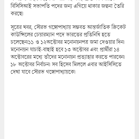
বিসিসিআই সভাপতি পদের জন্য এগিয়ে থাকার জল্পনা তৈরি
করছে।
সূত্রের খবর, সৌরভ গঙ্গোপাধ্যায় সম্ভবত আন্তর্জাতিক ক্রিকেট
কাউন্সিলের চেয়ারম্যান পদে ভারতের প্রতিনিধি হতে
চলেছেন।১১ ও ১২অক্টোবর মনোনয়নপত্র জমা দেওয়ার দিন।
মনোনয়ন যাচাই-বাছাই হবে ১৩ অক্টোবর এবং প্রার্থীরা ১৪
অক্টোবরের মধ্যে তাঁদের মনোনয়ন প্রত্যাহার করতে পারবেন।
১৮ অক্টোবর নির্বাচন। সব হিসেব মিললে এবার আইসিসিতে
দেখা যাবে সৌরভ গঙ্গোপাধ্যায়কে।