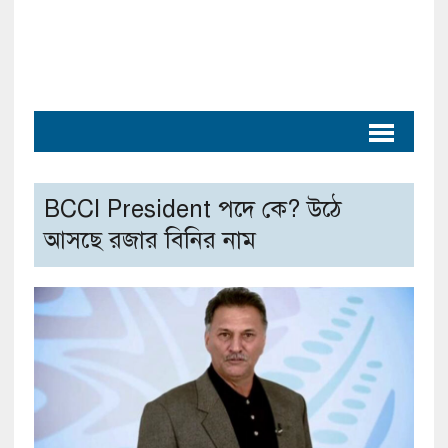
BCCI President পদে কে? উঠে
আসছে রজার বিনির নাম