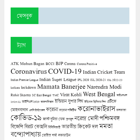
ফেসবুক
ট্যাগ
BJP
ATK Mohun Bagan
Corona
BCCI
Corona Positive
COVID-19
Coronavirus
Indian Cricket Team
Indian Super League
Indian Premier League
IPL 2020
ISL 2020-21
ISL 2022-23
Mamata Banerjee
Narendra Modi
lockdown
kolkata
West Bengal
Virat Kohli
Rohit Sharma
SC East Bengal
TMC
আইএসএল
ইন্ডিয়ান সুপার লিগ
এটিকে
আইপিএল ২০২০
২০২০-২১
আফগানিস্তান
ইন্ডিয়ান প্রিমিয়ার লিগ
করোনাভাইরাস
করোনা
মোহনবাগান
কলকাতা
এসসি ইস্টবেঙ্গল
করোনা পজিটিভ
কোভিড-১৯
পশ্চিমবঙ্গ
নরেন্দ্র মোদী
জাস্ট দুনিয়া ডেস্ক
তৃণমূল
মমতা
বিজেপি
ভারতীয় ক্রিকেট দল
বিরাট কোহলি
বিসিসিআই
বন্দ্যোপাধ্যায়
লকডাউন
রোহিত শর্মা