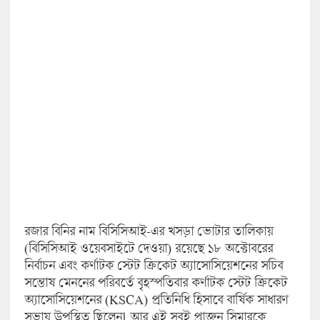
রজার বিনির নাম বিসিসিআই-এর খসড়া ভোটার তালিকায়
(বিসিসিআই ওয়েবসাইটে দেওয়া) রয়েছে ১৮ অক্টোবরের
নির্বাচন এবং কর্ণাটক স্টেট ক্রিকেট অ্যাসোসিয়েশনের সচিব
সন্তোষ মেননের পরিবর্তে বৃহস্পতিবার কর্ণাটক স্টেট ক্রিকেট
অ্যাসোসিয়েশনের (KSCA) প্রতিনিধি হিসাবে বার্ষিক সাধারণ
সভায় উপস্থিত ছিলে‌ন৷ আর এই সবই প্রাক্তন সিমারকে