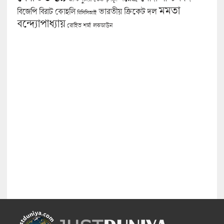
মমতা
বিজেপি
ভারতীয় ক্রিকেট দল
বিরাট কোহলি
বিসিসিআই
বন্দ্যোপাধ্যায়
লকডাউন
রোহিত শর্মা