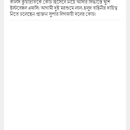
কার্লস কুয়াদ্রাতকে কোচ হিসেবে নিয়ে আসার সিদ্ধান্তে খুশি
ইস্টবেঙ্গল এফসি। আগামী দুই মরশুমে লাল-হলুদ বাহিনীর দায়িত্ব
নিতে চলেছেন প্রাক্তন সুপার লিগজয়ী দলের কোচ।