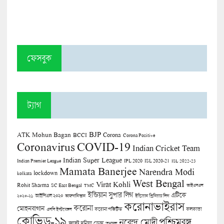
ফেসবুক
ট্যাগ
BJP
ATK Mohun Bagan
Corona
BCCI
Corona Positive
COVID-19
Coronavirus
Indian Cricket Team
Indian Super League
Indian Premier League
IPL 2020
ISL 2020-21
ISL 2022-23
Mamata Banerjee
Narendra Modi
lockdown
kolkata
West Bengal
Virat Kohli
Rohit Sharma
SC East Bengal
TMC
আইএসএল
ইন্ডিয়ান সুপার লিগ
এটিকে
আইপিএল ২০২০
২০২০-২১
আফগানিস্তান
ইন্ডিয়ান প্রিমিয়ার লিগ
করোনাভাইরাস
করোনা
মোহনবাগান
কলকাতা
এসসি ইস্টবেঙ্গল
করোনা পজিটিভ
কোভিড-১৯
পশ্চিমবঙ্গ
নরেন্দ্র মোদী
জাস্ট দুনিয়া ডেস্ক
তৃণমূল