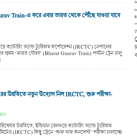
I
k
rav Train-এ করে এবার ভারত থেকে পৌঁছে যাওয়া যাবে
R
২
ম
ওয়ে ক্যাটারিং অ্যান্ড ট্যুরিজম কর্পোরেশন (IRCTC) নেপালের
ব
দের প্রথম ‘ভারত গৌরব’ (Bharat Gaurav Train) পর্যটন ট্রেন চালু
ব
।
ারের উন্নতিতে নতুন উদ্যোগ নিল IRCTC, শুরু পরীক্ষা-
2025
পরিষেবার উন্নতিতে, ইন্ডিয়ান রেলওয়ে ক্যাটারিং অ্যান্ড ট্যুরিজম
িটেড (IRCTC) কিছু ট্রেনে ‘প্রুফ অফ কনসেপ্ট’ পরীক্ষা চালাচ্ছে।