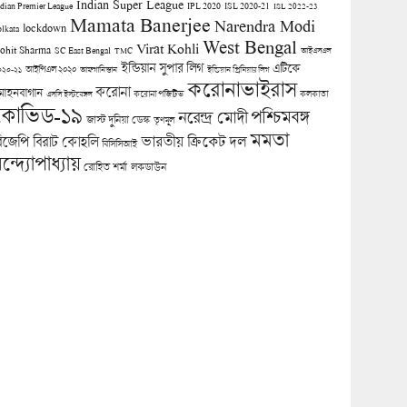
Indian Super League
ndian Premier League
IPL 2020
ISL 2020-21
ISL 2022-23
Mamata Banerjee
Narendra Modi
lockdown
olkata
West Bengal
Virat Kohli
ohit Sharma
SC East Bengal
TMC
আইএসএল
ইন্ডিয়ান সুপার লিগ
এটিকে
আইপিএল ২০২০
০২০-২১
আফগানিস্তান
ইন্ডিয়ান প্রিমিয়ার লিগ
করোনাভাইরাস
করোনা
োহনবাগান
কলকাতা
এসসি ইস্টবেঙ্গল
করোনা পজিটিভ
কোভিড-১৯
পশ্চিমবঙ্গ
নরেন্দ্র মোদী
জাস্ট দুনিয়া ডেস্ক
তৃণমূল
মমতা
িজেপি
ভারতীয় ক্রিকেট দল
বিরাট কোহলি
বিসিসিআই
ন্দ্যোপাধ্যায়
লকডাউন
রোহিত শর্মা