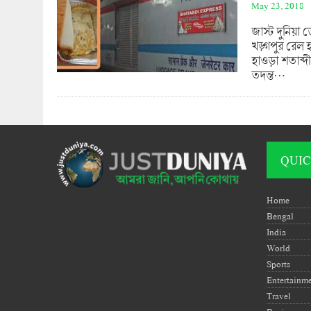
May 23, 2018
জাস্ট দুনিয়া ড
খড়্গপুর রেল 
হাওড়া শতাব্
তদন্ত…
QUIC
Home
Bengal
India
World
Sports
Entertainm
Travel