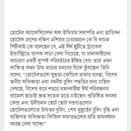
হোটেল অ্যাসোসিয়েশন অফ ইন্ডিয়ার সভাপতি এবং র‍্যাডিসন
হোটেল গ্রুপের দক্ষিণ এশিয়ার চেয়ারম্যান কে বি কাচরু
পিটিআই-কে বলেছেন যে, এই দীর্ঘ ছুটিতে ট্র্যাভেল
ইন্ডাস্ট্রিতে ব্যাপক সাড়া দেখা গিয়েছে, যা ভ্রমণকারীদের
আচরণে একটি সুস্পষ্ট পরিবর্তনের ইঙ্গিত দেয়। তারা এখন
সংক্ষিপ্ত অথচ উচ্চ মানের ভ্রমণের দিকে ঝুঁকছেন। তিনি
বলেন, “হোটেলগুলো সুস্থতা-কেন্দ্রিক থাকার ব্যবস্থা, বিশেষ
স্থানীয় অভিজ্ঞতা এবং নমনীয় বুকিং পদ্ধতির জন্য চাহিদা
দেখছে, বিশেষ করে শহুরে ভ্রমণকারীরা দীর্ঘ পরিকল্পনার
ঝামেলা ছাড়াই দ্রুত সতেজ হতে চাইছেন। প্রতিষ্ঠিত অবসর
কেন্দ্র এবং উদীয়মান ছোট ছোট গন্তব্যগুলোর
হোটেলগুলোতে উচ্চতর বুকিং, শেষ মুহূর্তের বুকিং বৃদ্ধি এবং
ব্যক্তিগত অভিজ্ঞতা-ভিত্তিক অফারগুলোর প্রতি ক্রমবর্ধমান
আগ্রহ দেখা যাচ্ছে।”