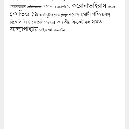
করোনাভাইরাস
করোনা
মোহনবাগান
কলকাতা
এসসি ইস্টবেঙ্গল
করোনা পজিটিভ
কোভিড-১৯
পশ্চিমবঙ্গ
নরেন্দ্র মোদী
জাস্ট দুনিয়া ডেস্ক
তৃণমূল
মমতা
বিজেপি
ভারতীয় ক্রিকেট দল
বিরাট কোহলি
বিসিসিআই
বন্দ্যোপাধ্যায়
লকডাউন
রোহিত শর্মা