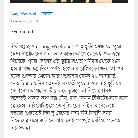
Long Weekend
বেড়ানো
January 23, 2026
Second ad
দীর্ঘ সপ্তাহান্ত (Long Weekend) আর ছুটির মেজাজে পুরো
দেশ। বাঙালিদের জন্য তা একদিন আগে থেকেই শুরু হয়ে
গিয়েছে। পুরো দেশের এই ছুটির সপ্তাহ শনিবার থেকে শুরু
হওয়া প্রজাতন্ত্র দিবস পর্যন্ত হলেও বাঙালিরদের জন্য তা শুরু
হচ্ছে শুক্রবার থেকে। কারণ শুক্রবার যেম‌ন ২৩ জানুয়ারি,
নেতাজির জন্মদিন তেমনই সরস্বতী পুজো। আর এই ছুটি যে
বেড়ানোর আগ্রহকে তীব্র করে তুলবে তা নিয়ে কোনও
সন্দেহই থাকার কথা নয়। ট্রেন, বাস, বিমান টিকিটের সঙ্গে সঙ্গে
হোটেল ও রিসোর্টগুলোতে বুকিংয়ের চাহিদাও বেড়েছে।
বছরের শুরুতেই দিন দু’য়েকের জন্য যদি কিছুটা সময়
নিজেদের সঙ্গে কাটানো যায়, সেই লক্ষ্যেই বেরিয়ে পড়তে
চায় সবাই।