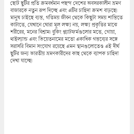
ছোট ছুটির প্রতি ক্রমবর্ধমান পছন্দ দেশের অবসরকালীন ভ্রমণ
বাজারকে নতুন রূপ দিচ্ছে এবং এটির চাহিদা ক্রমশ বাড়ছে।
মানুষ চাইছে ব্যস্ত, গতিময় জীবন থেকে কিছুটা সময় শান্তিতে
কাটাতে, যেখানে ঘোরা মূল লক্ষ্য নয়, লক্ষ্য প্রকৃতির মাঝে
শরীরের, মনের বিশ্রাম। বুকিং প্ল্যাটফর্মগুলোর মতে, গোয়া,
থাইল্যান্ড এবং ভিয়েতনামের মতো একাধিক গন্তব্যের সঙ্গে
সরাসরি বিমান সংযোগ রয়েছে এমন স্থানগুলোতেও এই দীর্ঘ
ছুটির জন্য ভারতীয় ভ্রমণকারীদের কাছ থেকে ব্যাপক চাহিদা
দেখা যাচ্ছে।