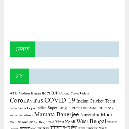
ফেসবুক
ট্যাগ
BJP
ATK Mohun Bagan
Corona
BCCI
Corona Positive
COVID-19
Coronavirus
Indian Cricket Team
Indian Super League
Indian Premier League
IPL 2020
ISL 2020-21
ISL 2022-23
Mamata Banerjee
Narendra Modi
lockdown
kolkata
West Bengal
Virat Kohli
Rohit Sharma
SC East Bengal
TMC
আইএসএল
ইন্ডিয়ান সুপার লিগ
এটিকে
আইপিএল ২০২০
২০২০-২১
আফগানিস্তান
ইন্ডিয়ান প্রিমিয়ার লিগ