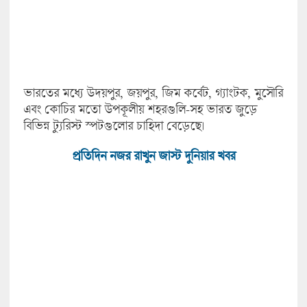
ভারতের মধ্যে উদয়পুর, জয়পুর, জিম কর্বেট, গ্যাংটক, মুসৌরি
এবং কোচির মতো উপকূলীয় শহরগুলি-সহ ভারত জুড়ে
বিভিন্ন ট্যুরিস্ট স্পটগুলোর চাহিদা বেড়েছে।
প্রতিদিন নজর রাখুন জাস্ট দুনিয়ার খবর