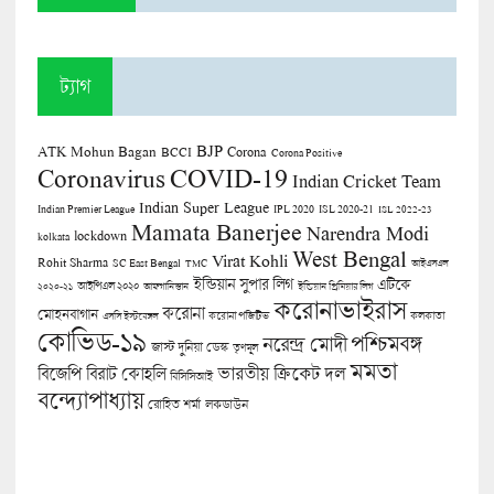
ট্যাগ
BJP
ATK Mohun Bagan
Corona
BCCI
Corona Positive
COVID-19
Coronavirus
Indian Cricket Team
Indian Super League
Indian Premier League
IPL 2020
ISL 2020-21
ISL 2022-23
Mamata Banerjee
Narendra Modi
lockdown
kolkata
West Bengal
Virat Kohli
Rohit Sharma
SC East Bengal
TMC
আইএসএল
ইন্ডিয়ান সুপার লিগ
এটিকে
আইপিএল ২০২০
২০২০-২১
আফগানিস্তান
ইন্ডিয়ান প্রিমিয়ার লিগ
করোনাভাইরাস
করোনা
মোহনবাগান
কলকাতা
এসসি ইস্টবেঙ্গল
করোনা পজিটিভ
কোভিড-১৯
পশ্চিমবঙ্গ
নরেন্দ্র মোদী
জাস্ট দুনিয়া ডেস্ক
তৃণমূল
মমতা
বিজেপি
ভারতীয় ক্রিকেট দল
বিরাট কোহলি
বিসিসিআই
বন্দ্যোপাধ্যায়
লকডাউন
রোহিত শর্মা