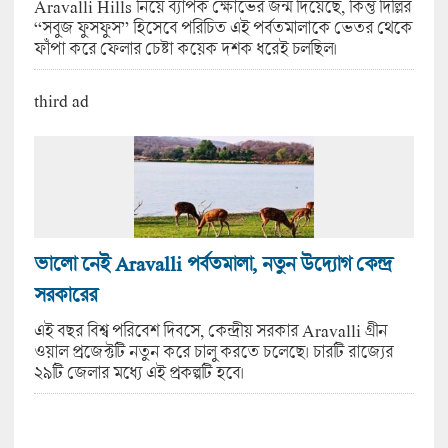
Aravalli Hills নিয়ে ব্যাপক ক্ষোভের জন্ম দিয়েছে, কিন্তু দিল্লির
“সবুজ ফুসফুস” হিসেবে পরিচিত এই পর্বতমালাকে ভেতর থেকে
ফাঁপা করে ফেলার চেষ্টা কয়েক দশক ধরেই চলছিল।
third ad
ভালো ‌নেই Aravalli পর্বতমালা, নতুন উদ্যোগ কেন্দ্র
সরকারের
এই বছর বিশ্ব পরিবেশ দিবসে, কেন্দ্রীয় সরকার Aravalli গ্রীন
ওয়াল প্রজেক্টটি নতুন করে চালু করতে চলেছে। চারটি রাজ্যের
২৯টি জেলার মধ্যে এই প্রকল্পটি হবে।