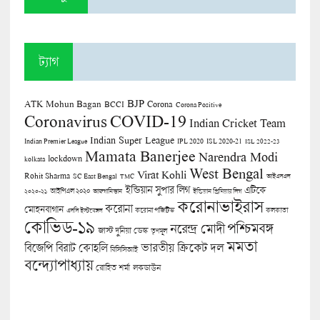
ট্যাগ
BJP
ATK Mohun Bagan
Corona
BCCI
Corona Positive
COVID-19
Coronavirus
Indian Cricket Team
Indian Super League
Indian Premier League
IPL 2020
ISL 2020-21
ISL 2022-23
Mamata Banerjee
Narendra Modi
lockdown
kolkata
West Bengal
Virat Kohli
Rohit Sharma
SC East Bengal
TMC
আইএসএল
ইন্ডিয়ান সুপার লিগ
এটিকে
আইপিএল ২০২০
২০২০-২১
আফগানিস্তান
ইন্ডিয়ান প্রিমিয়ার লিগ
করোনাভাইরাস
করোনা
মোহনবাগান
কলকাতা
এসসি ইস্টবেঙ্গল
করোনা পজিটিভ
কোভিড-১৯
পশ্চিমবঙ্গ
নরেন্দ্র মোদী
জাস্ট দুনিয়া ডেস্ক
তৃণমূল
মমতা
বিজেপি
ভারতীয় ক্রিকেট দল
বিরাট কোহলি
বিসিসিআই
বন্দ্যোপাধ্যায়
লকডাউন
রোহিত শর্মা