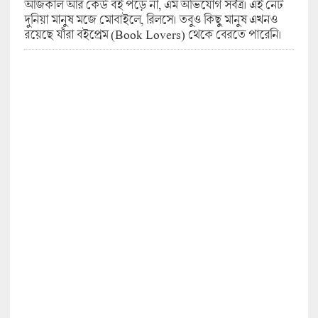
আজকাল আর কেউ বই পড়ে না, এম অভিযোগ সর্বত্র। এই নেট
দুনিয়া মানুষ মজে মোবাইলে, রিলসে। তবুও কিছু মানুষ এখনও
রয়েছে যাঁরা বইপ্রেম (Book Lovers) থেকে বেরতে পারেনি।