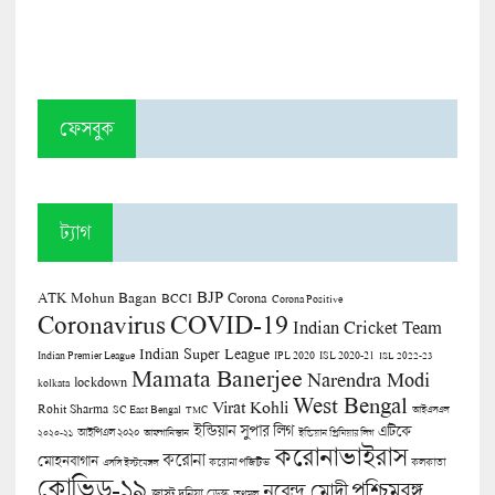
ফেসবুক
ট্যাগ
BJP
ATK Mohun Bagan
Corona
BCCI
Corona Positive
COVID-19
Coronavirus
Indian Cricket Team
Indian Super League
Indian Premier League
IPL 2020
ISL 2020-21
ISL 2022-23
Mamata Banerjee
Narendra Modi
lockdown
kolkata
West Bengal
Virat Kohli
Rohit Sharma
SC East Bengal
TMC
আইএসএল
ইন্ডিয়ান সুপার লিগ
এটিকে
আইপিএল ২০২০
২০২০-২১
আফগানিস্তান
ইন্ডিয়ান প্রিমিয়ার লিগ
করোনাভাইরাস
করোনা
মোহনবাগান
কলকাতা
এসসি ইস্টবেঙ্গল
করোনা পজিটিভ
কোভিড-১৯
পশ্চিমবঙ্গ
নরেন্দ্র মোদী
জাস্ট দুনিয়া ডেস্ক
তৃণমূল