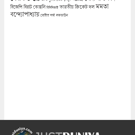
মমতা
বিজেপি
ভারতীয় ক্রিকেট দল
বিরাট কোহলি
বিসিসিআই
বন্দ্যোপাধ্যায়
লকডাউন
রোহিত শর্মা