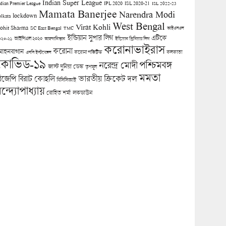
Indian Super League
ndian Premier League
IPL 2020
ISL 2020-21
ISL 2022-23
Mamata Banerjee
Narendra Modi
lockdown
olkata
West Bengal
Virat Kohli
ohit Sharma
SC East Bengal
TMC
আইএসএল
ইন্ডিয়ান সুপার লিগ
এটিকে
আইপিএল ২০২০
০২০-২১
আফগানিস্তান
ইন্ডিয়ান প্রিমিয়ার লিগ
করোনাভাইরাস
করোনা
োহনবাগান
কলকাতা
এসসি ইস্টবেঙ্গল
করোনা পজিটিভ
কোভিড-১৯
পশ্চিমবঙ্গ
নরেন্দ্র মোদী
জাস্ট দুনিয়া ডেস্ক
তৃণমূল
মমতা
িজেপি
ভারতীয় ক্রিকেট দল
বিরাট কোহলি
বিসিসিআই
ন্দ্যোপাধ্যায়
লকডাউন
রোহিত শর্মা