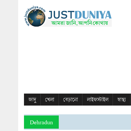
জাদু
খেলা
বেড়ানো
লাইফস্টাইল
স্বাস্থ্য
Dehradun