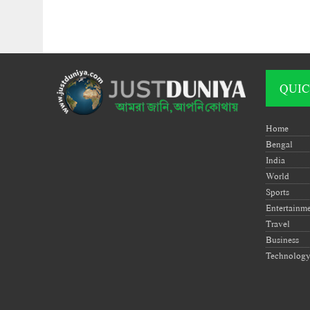
QUIC
Home
Bengal
India
World
Sports
Entertainm
Travel
Business
Technolog