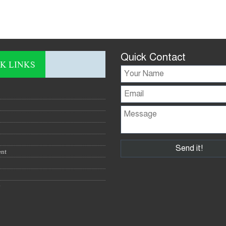
Quick Contact
K LINKS
ent
y