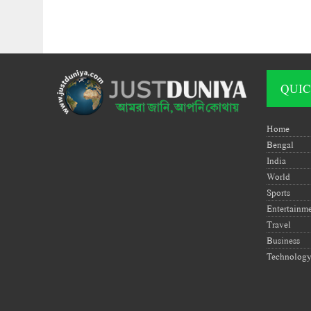
QUIC
Home
Bengal
India
World
Sports
Entertainm
Travel
Business
Technolog