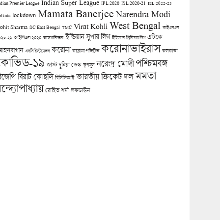
Indian Super League
ndian Premier League
IPL 2020
ISL 2020-21
ISL 2022-23
Mamata Banerjee
Narendra Modi
lockdown
olkata
West Bengal
Virat Kohli
ohit Sharma
SC East Bengal
TMC
আইএসএল
ইন্ডিয়ান সুপার লিগ
এটিকে
আইপিএল ২০২০
০২০-২১
আফগানিস্তান
ইন্ডিয়ান প্রিমিয়ার লিগ
করোনাভাইরাস
করোনা
োহনবাগান
কলকাতা
এসসি ইস্টবেঙ্গল
করোনা পজিটিভ
কোভিড-১৯
পশ্চিমবঙ্গ
নরেন্দ্র মোদী
জাস্ট দুনিয়া ডেস্ক
তৃণমূল
মমতা
িজেপি
ভারতীয় ক্রিকেট দল
বিরাট কোহলি
বিসিসিআই
ন্দ্যোপাধ্যায়
লকডাউন
রোহিত শর্মা