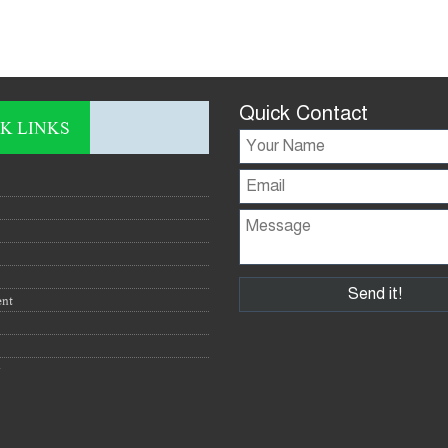
Quick Contact
K LINKS
ent
y