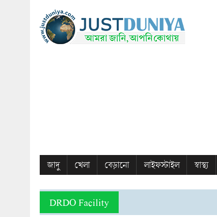
জাদু
খেলা
বেড়ানো
লাইফস্টাইল
স্বাস্থ্য
DRDO Facility