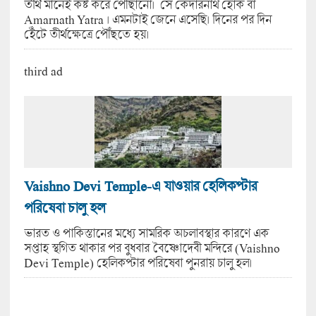
তীর্থ মানেই কষ্ট করে পৌঁছানো। সে কেদারনাথ হোক বা
Amarnath Yatra । এম‌নটাই জেনে এসেছি। দিনের পর দিন
হেঁটে তীর্থক্ষেত্রে পৌঁছতে হয়।
third ad
Vaishno Devi Temple-এ যাওয়ার হেলিকপ্টার
পরিষেবা চালু হল
ভারত ও পাকিস্তানের মধ্যে সামরিক অচলাবস্থার কারণে এক
সপ্তাহ স্থগিত থাকার পর বুধবার বৈষ্ণোদেবী মন্দিরে (Vaishno
Devi Temple) হেলিকপ্টার পরিষেবা পুনরায় চালু হল।