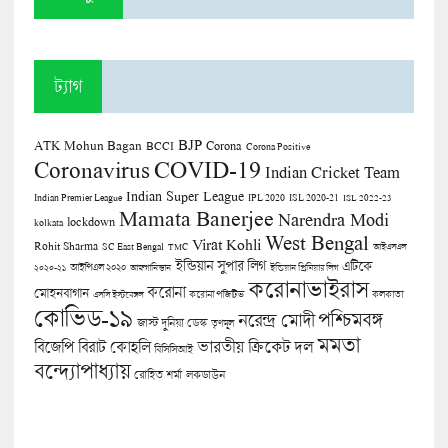
ট্যাগ
BJP
ATK Mohun Bagan
Corona
BCCI
Corona Positive
COVID-19
Coronavirus
Indian Cricket Team
Indian Super League
Indian Premier League
IPL 2020
ISL 2020-21
ISL 2022-23
Mamata Banerjee
Narendra Modi
lockdown
kolkata
West Bengal
Virat Kohli
Rohit Sharma
SC East Bengal
TMC
আইএসএল
ইন্ডিয়ান সুপার লিগ
এটিকে
আইপিএল ২০২০
২০২০-২১
আফগানিস্তান
ইন্ডিয়ান প্রিমিয়ার লিগ
করোনাভাইরাস
করোনা
মোহনবাগান
কলকাতা
এসসি ইস্টবেঙ্গল
করোনা পজিটিভ
কোভিড-১৯
পশ্চিমবঙ্গ
নরেন্দ্র মোদী
জাস্ট দুনিয়া ডেস্ক
তৃণমূল
মমতা
বিজেপি
ভারতীয় ক্রিকেট দল
বিরাট কোহলি
বিসিসিআই
বন্দ্যোপাধ্যায়
লকডাউন
রোহিত শর্মা