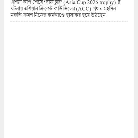
এশিয়া কাপ শেষে ‘ট্রফি চুরি’ (Asia Cup 2025 trophy)-র
ঘটনায় এশিয়ান ক্রিকেট কাউন্সিলের (ACC) প্রধান মহসিন
নকভি ক্রমশ নিজের কর্মকাণ্ডে হাস্যকর হয়ে উঠছেন।