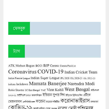
ফেসবুক
ট্যাগ
BJP
ATK Mohun Bagan
Corona
BCCI
Corona Positive
COVID-19
Coronavirus
Indian Cricket Team
Indian Super League
Indian Premier League
IPL 2020
ISL 2020-21
ISL 2022-23
Mamata Banerjee
Narendra Modi
lockdown
kolkata
West Bengal
Virat Kohli
Rohit Sharma
SC East Bengal
TMC
আইএসএল
ইন্ডিয়ান সুপার লিগ
এটিকে
আইপিএল ২০২০
২০২০-২১
আফগানিস্তান
ইন্ডিয়ান প্রিমিয়ার লিগ
করোনাভাইরাস
করোনা
মোহনবাগান
কলকাতা
এসসি ইস্টবেঙ্গল
করোনা পজিটিভ
কোভিড-১৯
পশ্চিমবঙ্গ
নরেন্দ্র মোদী
জাস্ট দুনিয়া ডেস্ক
তৃণমূল