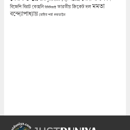
মমতা
বিজেপি
ভারতীয় ক্রিকেট দল
বিরাট কোহলি
বিসিসিআই
বন্দ্যোপাধ্যায়
লকডাউন
রোহিত শর্মা