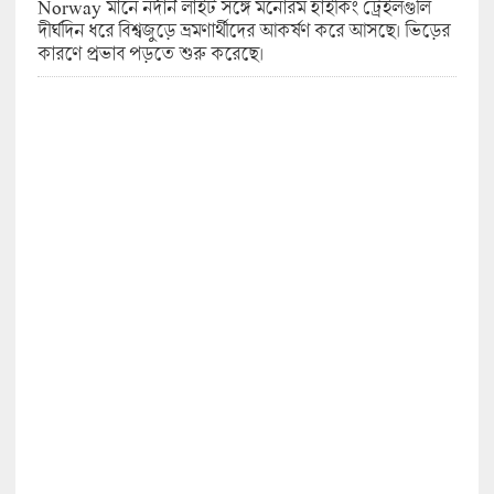
Norway মানে নর্দার্ন লাইট সঙ্গে মনোরম হাইকিং ট্রেইলগুলি
দীর্ঘদিন ধরে বিশ্বজুড়ে ভ্রমণার্থীদের আকর্ষণ করে আসছে। ভিড়ের
কারণে প্রভাব পড়তে শুরু করেছে।