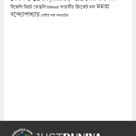
মমতা
বিজেপি
ভারতীয় ক্রিকেট দল
বিরাট কোহলি
বিসিসিআই
বন্দ্যোপাধ্যায়
লকডাউন
রোহিত শর্মা