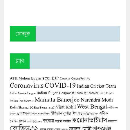
ফেসবুক
ট্যাগ
BJP
ATK Mohun Bagan
Corona
BCCI
Corona Positive
COVID-19
Coronavirus
Indian Cricket Team
Indian Super League
Indian Premier League
IPL 2020
ISL 2020-21
ISL 2022-23
Mamata Banerjee
Narendra Modi
lockdown
kolkata
West Bengal
Virat Kohli
Rohit Sharma
SC East Bengal
TMC
আইএসএল
ইন্ডিয়ান সুপার লিগ
এটিকে
আইপিএল ২০২০
২০২০-২১
আফগানিস্তান
ইন্ডিয়ান প্রিমিয়ার লিগ
করোনাভাইরাস
করোনা
মোহনবাগান
কলকাতা
এসসি ইস্টবেঙ্গল
করোনা পজিটিভ
কোভিড-১৯
পশ্চিমবঙ্গ
নরেন্দ্র মোদী
জাস্ট দুনিয়া ডেস্ক
তৃণমূল