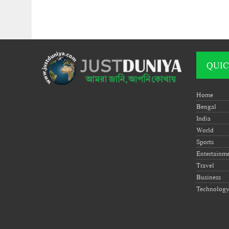
QUIC
Home
Bengal
India
World
Sports
Entertainm
Travel
Business
Technolog