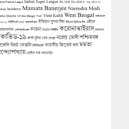
Indian Super League
ndian Premier League
IPL 2020
ISL 2020-21
ISL 2022-23
Mamata Banerjee
Narendra Modi
lockdown
olkata
West Bengal
Virat Kohli
ohit Sharma
SC East Bengal
TMC
আইএসএল
ইন্ডিয়ান সুপার লিগ
এটিকে
আইপিএল ২০২০
০২০-২১
আফগানিস্তান
ইন্ডিয়ান প্রিমিয়ার লিগ
করোনাভাইরাস
করোনা
োহনবাগান
কলকাতা
এসসি ইস্টবেঙ্গল
করোনা পজিটিভ
কোভিড-১৯
পশ্চিমবঙ্গ
নরেন্দ্র মোদী
জাস্ট দুনিয়া ডেস্ক
তৃণমূল
মমতা
িজেপি
ভারতীয় ক্রিকেট দল
বিরাট কোহলি
বিসিসিআই
ন্দ্যোপাধ্যায়
লকডাউন
রোহিত শর্মা