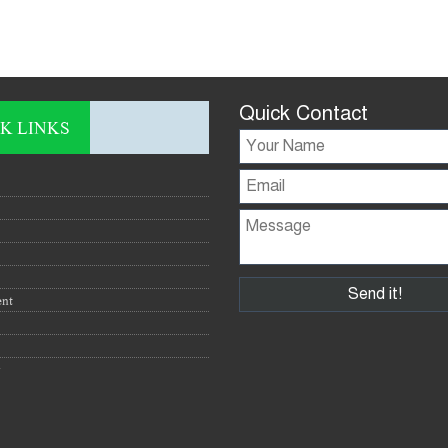
Quick Contact
K LINKS
ent
y