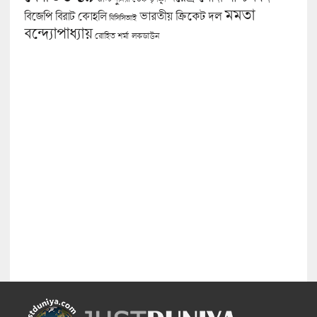
মমতা
বিজেপি
ভারতীয় ক্রিকেট দল
বিরাট কোহলি
বিসিসিআই
বন্দ্যোপাধ্যায়
লকডাউন
রোহিত শর্মা