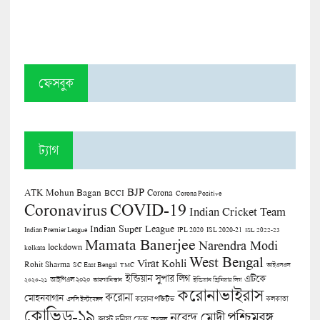
ফেসবুক
ট্যাগ
BJP
ATK Mohun Bagan
Corona
BCCI
Corona Positive
COVID-19
Coronavirus
Indian Cricket Team
Indian Super League
Indian Premier League
IPL 2020
ISL 2020-21
ISL 2022-23
Mamata Banerjee
Narendra Modi
lockdown
kolkata
West Bengal
Virat Kohli
Rohit Sharma
SC East Bengal
TMC
আইএসএল
ইন্ডিয়ান সুপার লিগ
এটিকে
আইপিএল ২০২০
২০২০-২১
আফগানিস্তান
ইন্ডিয়ান প্রিমিয়ার লিগ
করোনাভাইরাস
করোনা
মোহনবাগান
কলকাতা
এসসি ইস্টবেঙ্গল
করোনা পজিটিভ
কোভিড-১৯
পশ্চিমবঙ্গ
নরেন্দ্র মোদী
জাস্ট দুনিয়া ডেস্ক
তৃণমূল