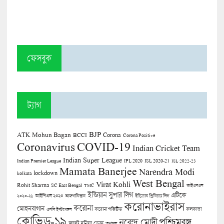
ফেসবুক
ট্যাগ
BJP
ATK Mohun Bagan
Corona
BCCI
Corona Positive
COVID-19
Coronavirus
Indian Cricket Team
Indian Super League
Indian Premier League
IPL 2020
ISL 2020-21
ISL 2022-23
Mamata Banerjee
Narendra Modi
lockdown
kolkata
West Bengal
Virat Kohli
Rohit Sharma
SC East Bengal
TMC
আইএসএল
ইন্ডিয়ান সুপার লিগ
এটিকে
আইপিএল ২০২০
২০২০-২১
আফগানিস্তান
ইন্ডিয়ান প্রিমিয়ার লিগ
করোনাভাইরাস
করোনা
মোহনবাগান
কলকাতা
এসসি ইস্টবেঙ্গল
করোনা পজিটিভ
কোভিড-১৯
পশ্চিমবঙ্গ
নরেন্দ্র মোদী
জাস্ট দুনিয়া ডেস্ক
তৃণমূল