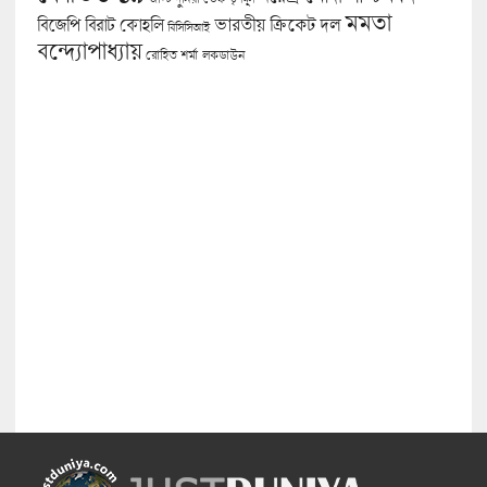
মমতা
বিজেপি
ভারতীয় ক্রিকেট দল
বিরাট কোহলি
বিসিসিআই
বন্দ্যোপাধ্যায়
লকডাউন
রোহিত শর্মা